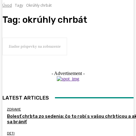
Úvod
Tagy
Okrúhly chrbát
Tag:
okrúhly chrbát
žiadne príspevky na zobrazenie
- Advertisement -
LATEST ARTICLES
ZDRAVIE
Bolesť chrbta zo sedenia: čo to robí s vašou chrbticou a a
sa brániť
DETI