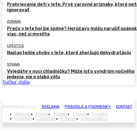
Prehrievanie detí v lete: Prvé varovné príznaky, ktoré ne
ignorovať
ZDRAVIE
Prečo v lete horšie spíme? Horúčavy môžu narušiť spánok
viac, než si myslíte
LIFESTYLE
Najčastejšie chyby v lete, ktoré zhoršujú dehydratáciu
STRAVA
Vyjedáte v noci chladničku? Môže ísť o syndróm nočného
jedenia, nie o slabú vôľu
Načítať ďalšie
© Akčné ženy, o.z. •
REKLAMA
•
PRAVIDLÁ A PODMIENKY
•
KONTAKT
ZDRAVIE
KRÁSA
RODINA
STRAVA
BYLINKY
VITAMÍNY
CHOROBY
FITNESS
KORONAVÍRUS