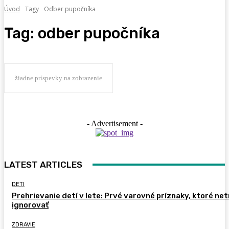
Úvod
Tagy
Odber pupočníka
Tag:
odber pupočníka
žiadne príspevky na zobrazenie
- Advertisement -
LATEST ARTICLES
DETI
Prehrievanie detí v lete: Prvé varovné príznaky, ktoré ne
ignorovať
ZDRAVIE