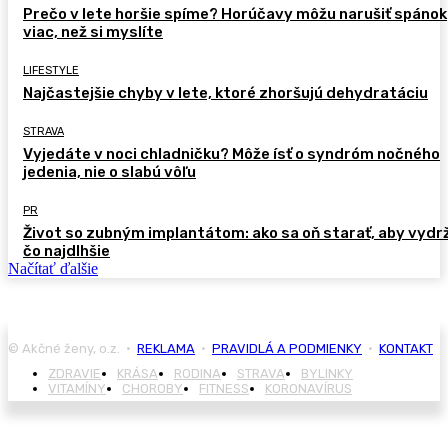
Prečo v lete horšie spíme? Horúčavy môžu narušiť spánok
viac, než si myslíte
LIFESTYLE
Najčastejšie chyby v lete, ktoré zhoršujú dehydratáciu
STRAVA
Vyjedáte v noci chladničku? Môže ísť o syndróm nočného
jedenia, nie o slabú vôľu
PR
Život so zubným implantátom: ako sa oň starať, aby vydr
čo najdlhšie
Načítať ďalšie
© Akčné ženy, o.z. •
REKLAMA
•
PRAVIDLÁ A PODMIENKY
•
KONTAKT
ZDRAVIE
KRÁSA
RODINA
STRAVA
BYLINKY
VITAMÍNY
CHOROBY
FITNESS
KORONAVÍRUS