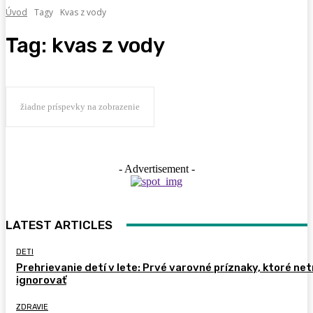
Úvod
Tagy
Kvas z vody
Tag:
kvas z vody
žiadne príspevky na zobrazenie
- Advertisement -
LATEST ARTICLES
DETI
Prehrievanie detí v lete: Prvé varovné príznaky, ktoré ne
ignorovať
ZDRAVIE