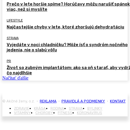
Prečo v lete horšie spíme? Horúčavy môžu narušiť spánok
viac, než si myslíte
LIFESTYLE
Najčastejšie chyby v lete, ktoré zhoršujú dehydratáciu
STRAVA
Vyjedáte v noci chladničku? Môže ísť o syndróm nočného
jedenia, nie o slabú vôľu
PR
Život so zubným implantátom: ako sa oň starať, aby vydr
čo najdlhšie
Načítať ďalšie
© Akčné ženy, o.z. •
REKLAMA
•
PRAVIDLÁ A PODMIENKY
•
KONTAKT
ZDRAVIE
KRÁSA
RODINA
STRAVA
BYLINKY
VITAMÍNY
CHOROBY
FITNESS
KORONAVÍRUS