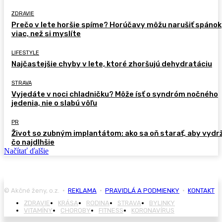
ZDRAVIE
Prečo v lete horšie spíme? Horúčavy môžu narušiť spánok
viac, než si myslíte
LIFESTYLE
Najčastejšie chyby v lete, ktoré zhoršujú dehydratáciu
STRAVA
Vyjedáte v noci chladničku? Môže ísť o syndróm nočného
jedenia, nie o slabú vôľu
PR
Život so zubným implantátom: ako sa oň starať, aby vydr
čo najdlhšie
Načítať ďalšie
© Akčné ženy, o.z. •
REKLAMA
•
PRAVIDLÁ A PODMIENKY
•
KONTAKT
ZDRAVIE
KRÁSA
RODINA
STRAVA
BYLINKY
VITAMÍNY
CHOROBY
FITNESS
KORONAVÍRUS