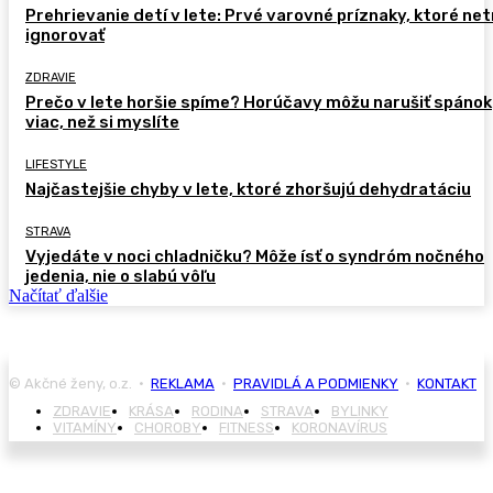
Prehrievanie detí v lete: Prvé varovné príznaky, ktoré ne
ignorovať
ZDRAVIE
Prečo v lete horšie spíme? Horúčavy môžu narušiť spánok
viac, než si myslíte
LIFESTYLE
Najčastejšie chyby v lete, ktoré zhoršujú dehydratáciu
STRAVA
Vyjedáte v noci chladničku? Môže ísť o syndróm nočného
jedenia, nie o slabú vôľu
Načítať ďalšie
© Akčné ženy, o.z. •
REKLAMA
•
PRAVIDLÁ A PODMIENKY
•
KONTAKT
ZDRAVIE
KRÁSA
RODINA
STRAVA
BYLINKY
VITAMÍNY
CHOROBY
FITNESS
KORONAVÍRUS