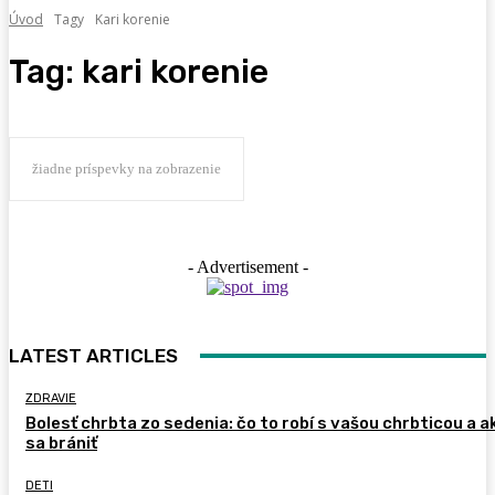
Úvod
Tagy
Kari korenie
Tag:
kari korenie
žiadne príspevky na zobrazenie
- Advertisement -
LATEST ARTICLES
ZDRAVIE
Bolesť chrbta zo sedenia: čo to robí s vašou chrbticou a a
sa brániť
DETI