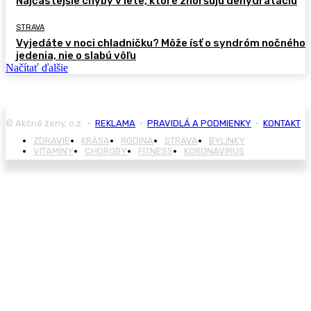
Najčastejšie chyby v lete, ktoré zhoršujú dehydratáciu
STRAVA
Vyjedáte v noci chladničku? Môže ísť o syndróm nočného
jedenia, nie o slabú vôľu
Načítať ďalšie
© Akčné ženy, o.z. •
REKLAMA
•
PRAVIDLÁ A PODMIENKY
•
KONTAKT
ZDRAVIE
KRÁSA
RODINA
STRAVA
BYLINKY
VITAMÍNY
CHOROBY
FITNESS
KORONAVÍRUS