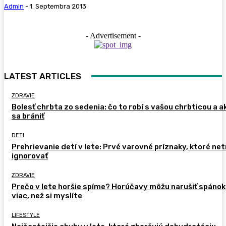
Admin
-
1. Septembra 2013
- Advertisement -
LATEST ARTICLES
ZDRAVIE
Bolesť chrbta zo sedenia: čo to robí s vašou chrbticou a a
sa brániť
DETI
Prehrievanie detí v lete: Prvé varovné príznaky, ktoré ne
ignorovať
ZDRAVIE
Prečo v lete horšie spíme? Horúčavy môžu narušiť spánok
viac, než si myslíte
LIFESTYLE