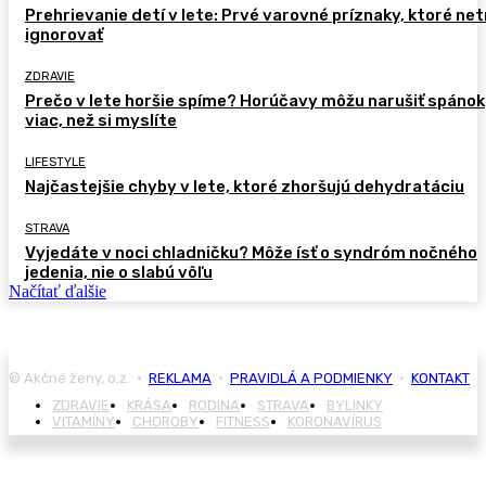
Prehrievanie detí v lete: Prvé varovné príznaky, ktoré ne
ignorovať
ZDRAVIE
Prečo v lete horšie spíme? Horúčavy môžu narušiť spánok
viac, než si myslíte
LIFESTYLE
Najčastejšie chyby v lete, ktoré zhoršujú dehydratáciu
STRAVA
Vyjedáte v noci chladničku? Môže ísť o syndróm nočného
jedenia, nie o slabú vôľu
Načítať ďalšie
© Akčné ženy, o.z. •
REKLAMA
•
PRAVIDLÁ A PODMIENKY
•
KONTAKT
ZDRAVIE
KRÁSA
RODINA
STRAVA
BYLINKY
VITAMÍNY
CHOROBY
FITNESS
KORONAVÍRUS