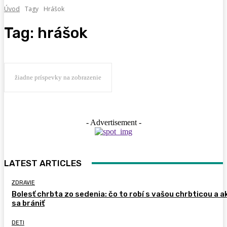
Úvod
Tagy
Hrášok
Tag:
hrášok
žiadne príspevky na zobrazenie
- Advertisement -
LATEST ARTICLES
ZDRAVIE
Bolesť chrbta zo sedenia: čo to robí s vašou chrbticou a a
sa brániť
DETI