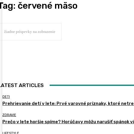
Tag:
červené mäso
žiadne príspevky na zobrazenie
LATEST ARTICLES
DETI
Prehrievanie detí v lete: Prvé varovné príznaky, ktoré netr
ZDRAVIE
Prečo v lete horšie spíme? Horúčavy môžu narušiť spánok vi
LIFESTYLE