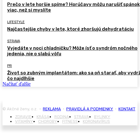
Prečo v lete horšie spíme? Horúčavy môžu narušiť spánok
viac, než si myslíte
LIFESTYLE
Najčastejšie chyby v lete, ktoré zhoršujú dehydratáciu
STRAVA
Vyjedáte v noci chladničku? Môže ísť o syndróm nočného
jedenia, nie o slabú vôľu
PR
Život so zubným implantátom: ako sa oň starať, aby vydr
čo najdlhšie
Načítať ďalšie
© Akčné ženy, o.z. •
REKLAMA
•
PRAVIDLÁ A PODMIENKY
•
KONTAKT
ZDRAVIE
KRÁSA
RODINA
STRAVA
BYLINKY
VITAMÍNY
CHOROBY
FITNESS
KORONAVÍRUS