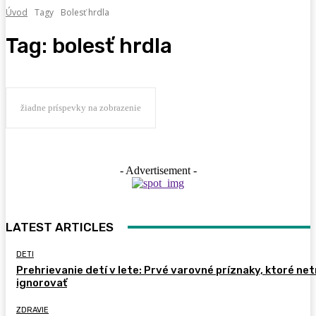
Úvod
Tagy
Bolesť hrdla
Tag:
bolesť hrdla
žiadne príspevky na zobrazenie
- Advertisement -
LATEST ARTICLES
DETI
Prehrievanie detí v lete: Prvé varovné príznaky, ktoré ne
ignorovať
ZDRAVIE