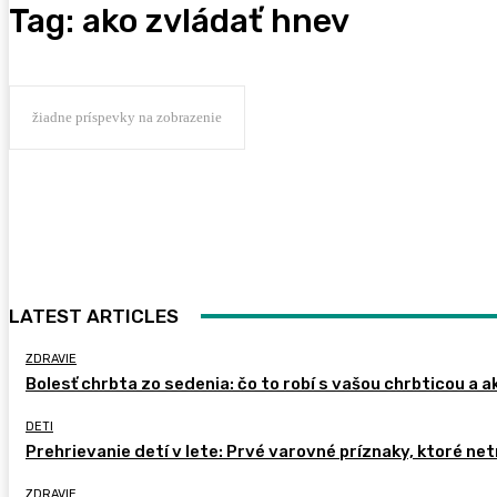
Tag:
ako zvládať hnev
žiadne príspevky na zobrazenie
LATEST ARTICLES
ZDRAVIE
Bolesť chrbta zo sedenia: čo to robí s vašou chrbticou a a
DETI
Prehrievanie detí v lete: Prvé varovné príznaky, ktoré ne
ZDRAVIE