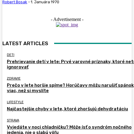
Robert Bosak
-
1. Januára 1970
- Advertisement -
LATEST ARTICLES
DETI
Prehrievanie detí v lete: Prvé varovné príznaky, ktoré ne
ignorovať
ZDRAVIE
Prečo v lete horšie spíme? Horúčavy môžu narušiť spánok
viac, než si myslíte
LIFESTYLE
Najčastejšie chyby v lete, ktoré zhoršujú dehydratáciu
STRAVA
Vyjedáte v noci chladničku? Môže ísť o syndróm nočného
jedenia, nie o slabú vôľu