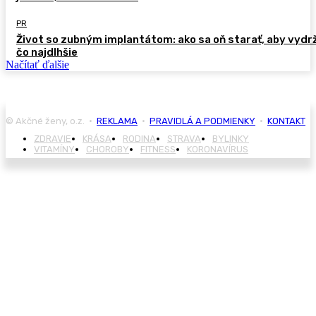
PR
Život so zubným implantátom: ako sa oň starať, aby vydr
čo najdlhšie
Načítať ďalšie
© Akčné ženy, o.z. •
REKLAMA
•
PRAVIDLÁ A PODMIENKY
•
KONTAKT
ZDRAVIE
KRÁSA
RODINA
STRAVA
BYLINKY
VITAMÍNY
CHOROBY
FITNESS
KORONAVÍRUS