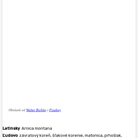
Obrázok od
Walter Bichler
z
Pixabay
Latinsky
: Arnica montana
Ľudovo
: závratový koreň, šľakové korenie, matonica, prhošlak,