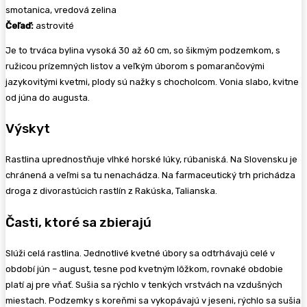
smotanica, vredová zelina
Čeľaď:
astrovité
Je to trváca bylina vysoká 30 až 60 cm, so šikmým podzemkom, s
ružicou prízemných listov a veľkým úborom s pomarančovými
jazykovitými kvetmi, plody sú nažky s chocholcom. Vonia slabo, kvitne
od júna do augusta.
Výskyt
Rastlina uprednostňuje vlhké horské lúky, rúbaniská. Na Slovensku je
chránená a veľmi sa tu nenachádza. Na farmaceutický trh prichádza
droga z divorastúcich rastlín z Rakúska, Talianska.
Časti, ktoré sa zbierajú
Slúži celá rastlina. Jednotlivé kvetné úbory sa odtrhávajú celé v
období jún – august, tesne pod kvetným lôžkom, rovnaké obdobie
platí aj pre vňať. Sušia sa rýchlo v tenkých vrstvách na vzdušných
miestach. Podzemky s koreňmi sa vykopávajú v jeseni, rýchlo sa sušia