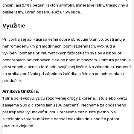
cholín (asi 0,1%), betaín, laktón arnifolín, minerálne látky, triesloviny a
ďalšie látky. Koreň obsahuje až 0,15% silice.
Využitie
Pri vonkajšej aplikácii sa veľmi dobre obnovuje tkanivo, odstraňuje
nahromadenú krv pri modrinách, pomliaždeninách, vytknutí a
vykĺbení, pomáha pri reumatických ťažkostiach svalov a kĺbov, pri
ochoreniach povrchových ciev, po bodnutí hmyzom. Tinktúra pôsobí aj
pri vredoch a akné, ktoré odolávajú inej liečbe. Na základe skúseností
sa arnika používala pri zápaloch žalúdka a čriev a pri ochoreniach
priedušiek.
Arniková tinktúra:
1 plná polievkovú lyžicu rozdrvenej drogy z koreňa, listu alebo kvetu
zalejeme 200 g čistého liehu (80 percent). Necháme za občasného
pretrepania vylúhovať 10 dní. Precedíme cez husté plátno. Na
zlepšenie vzhľadu môžeme nechať niekoľko dní usadiť a potom
pozorne zlejeme.