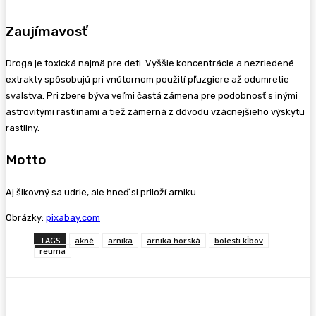
Zaujímavosť
Droga je toxická najmä pre deti. Vyššie koncentrácie a nezriedené
extrakty spôsobujú pri vnútornom použití pľuzgiere až odumretie
svalstva. Pri zbere býva veľmi častá zámena pre podobnosť s inými
astrovitými rastlinami a tiež zámerná z dôvodu vzácnejšieho výskytu
rastliny.
Motto
Aj šikovný sa udrie, ale hneď si priloží arniku.
Obrázky:
pixabay.com
TAGS
akné
arnika
arnika horská
bolesti kĺbov
reuma