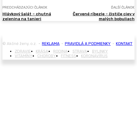
PREDCHÁDZAJÚCI ČLÁNOK
ĎALŠÍ ČLÁNOK
Hlávkový šalát – chutná
Červené ríbezle – čističe ciev v
zelenina na tanieri
malých bobuliach
© Akčné ženy, o.z. •
REKLAMA
•
PRAVIDLÁ A PODMIENKY
•
KONTAKT
ZDRAVIE
KRÁSA
RODINA
STRAVA
BYLINKY
VITAMÍNY
CHOROBY
FITNESS
KORONAVÍRUS