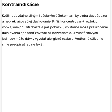
Kontraindikácie
Kvôli neobyčajne silným liečebným účinkom arniky treba dávať pozor
a neprekračovať jej dávkovanie. Príliš koncentrovaný roztok pri
vonkajšom použití dráždi a páli pokožku, vnútorne môže prekročenie
dávkovania spôsobiť závrate až bezvedomie, u zvlášť citlivých
jedincov môžu dávky vyvolať alergické reakcie. Vnútorné užívanie
smie predpísať jedine lekár.