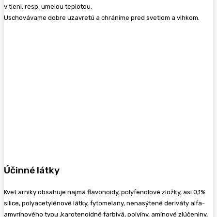
v tieni, resp. umelou teplotou.
Uschovávame dobre uzavretú a chránime pred svetlom a vlhkom.
Účinné látky
Kvet arniky obsahuje najmä flavonoidy, polyfenolové zložky, asi 0,1%
silice, polyacetylénové látky, fytomelany, nenasýtené deriváty alfa-
amyrínového typu ,karotenoidné farbivá, polyíny, amínové zlúčeniny,