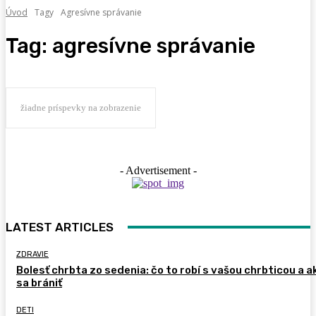
Úvod
Tagy
Agresívne správanie
Tag:
agresívne správanie
žiadne príspevky na zobrazenie
- Advertisement -
LATEST ARTICLES
ZDRAVIE
Bolesť chrbta zo sedenia: čo to robí s vašou chrbticou a a
sa brániť
DETI