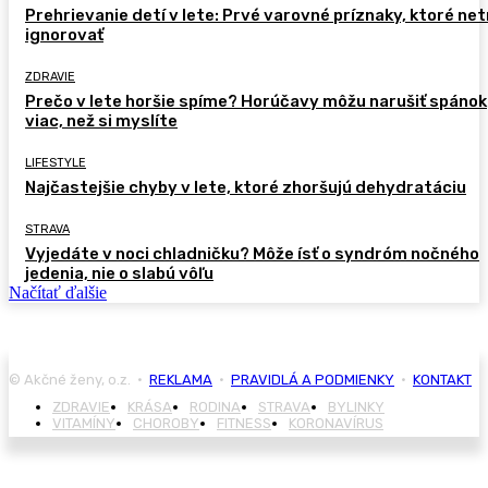
Prehrievanie detí v lete: Prvé varovné príznaky, ktoré ne
ignorovať
ZDRAVIE
Prečo v lete horšie spíme? Horúčavy môžu narušiť spánok
viac, než si myslíte
LIFESTYLE
Najčastejšie chyby v lete, ktoré zhoršujú dehydratáciu
STRAVA
Vyjedáte v noci chladničku? Môže ísť o syndróm nočného
jedenia, nie o slabú vôľu
Načítať ďalšie
© Akčné ženy, o.z. •
REKLAMA
•
PRAVIDLÁ A PODMIENKY
•
KONTAKT
ZDRAVIE
KRÁSA
RODINA
STRAVA
BYLINKY
VITAMÍNY
CHOROBY
FITNESS
KORONAVÍRUS