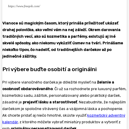
https://www.freepik.com/
Vianoce sú magickým časom, ktorý prináša prílež
itosť ukázať
drahej polovičke, ako veľmi vám na nej záleží. Okrem darovania
tradičných vecí, ako sú kozmetika a parf
émy, existujú aj in
é
skvel
é spôsoby, ako niekomu vykúzliť úsmev na tvári. Prinášame
niekoľko tipov, č
o nadeliť, od tradičnejší
ch darčekov až po
jedinečn
é zážitky.
Pri výbere buďte osobití a originálni
Pri výbere vianočného darčeka je dôležité myslieť na
želanie a
osobnosť obdarová
van
ého
. Či už sa rozhodnete pre luxusný parfém,
kozmetickú sadu, zážitok, personalizovaný alebo praktický darček,
zásadné je
prejaviť lásku a starostlivosť
. Nezabudnite, že najlepším
darčekom je spoločne strávený čas a vzájomná láska a pochopenie.
Ak chcete pridať aj niečo hmotné, skúste využiť
kozmetický adventný
kalendár
, z ktorého môžete vybrať miniatúry produktov a vytvoriť z
nich
originálny personalizovaný darček
.