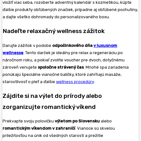
vložiť viac seba, rozoberte adventný kalendár s kozmetikou, kúpte
ďalšie produkty obľúbených značiek, prípadne aj obľúbené pochutiny,
a dajte všetko dohromady do personalizovaného boxu.
Nadeľte relaxačný wellness zážitok
Darujte zážitok v podobe
odpočinkov
é
ho dňa
v luxusnom
wellnesse
. Tento darček je ideálny pre relax a regeneráciu po
náročnom roku, a pokiaľ zvolíte voucher pre dvoch, dotyčnému
zároveň venujete
spoločne strávený
čas
. Mnohé spa zariadenia
ponúkajú špeciálne vianočné balíčky, ktoré zahŕňajú masáže,
starostlivosť o pleť a ďalšie
wellness procedúry
.
Zájdite si na výlet do prírody alebo
zorganizujte romantický víkend
Prekvapte svoju polovičku
výletom po Slovensku
alebo
romantickým víkendom v zahraničí
. Vianoce sú skvelou
príležitosťou na únik od všedných starostí a prežitie