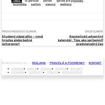
TAGS
čo darovať
darček
darček pre polovičku
kozmetika
parfum
vianoce
wellness
PREDCHÁDZAJÚCI ČLÁNOK
ĎALŠÍ ČLÁNOK
Studený zápal pľúc – nová
Kozmetický adventný
hrozba alebo bežné
kalendár: Tipy, ako spríjemniť
ochorenie?
predvianočný čas
© Akčné ženy, o.z. •
REKLAMA
•
PRAVIDLÁ A PODMIENKY
•
KONTAKT
ZDRAVIE
KRÁSA
RODINA
STRAVA
BYLINKY
VITAMÍNY
CHOROBY
FITNESS
KORONAVÍRUS