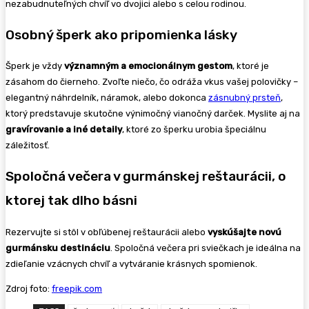
nezabudnuteľných chvíľ vo dvojici alebo s celou rodinou.
Osobný šperk ako pripomienka lásky
Šperk je vždy
významný
m a emocionálnym gestom
, ktoré je
zásahom do čierneho. Zvoľte niečo, čo odráža vkus vašej polovičky –
elegantný náhrdelník, náramok, alebo dokonca
zásnubný prsteň
,
ktorý predstavuje skutočne výnimočný vianočný darček. Myslite aj na
gravírovanie a in
é
detaily
, ktoré zo šperku urobia špeciálnu
záležitosť.
Spoločná večera v gurmánskej reštaurácii, o
ktorej tak dlho básni
Rezervujte si stôl v obľúbenej reštaurácii alebo
vyskúšajte novú
gurmánsku destináciu
. Spoločná večera pri sviečkach je ideálna na
zdieľanie vzácnych chvíľ a vytváranie krásnych spomienok.
Zdroj foto:
freepik.com