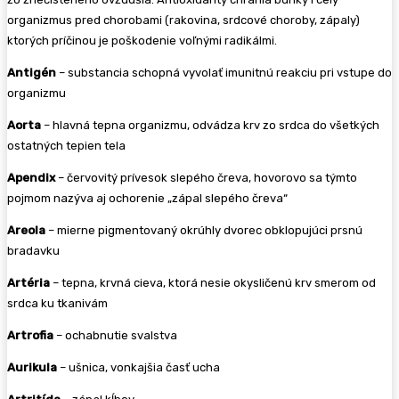
organizmus pred chorobami (rakovina, srdcové choroby, zápaly)
ktorých príčinou je poškodenie voľnými radikálmi.
Antigén
– substancia schopná vyvolať imunitnú reakciu pri vstupe do
organizmu
Aorta
– hlavná tepna organizmu, odvádza krv zo srdca do všetkých
ostatných tepien tela
Apendix
–
červovitý prívesok slepého čreva
, hovorovo sa týmto
pojmom nazýva aj ochorenie „zápal slepého čreva“
Areola
– mierne pigmentovaný okrúhly dvorec obklopujúci prsnú
bradavku
Artéria
– tepna, krvná cieva, ktorá nesie okysličenú krv smerom od
srdca ku tkanivám
Artrofia
– ochabnutie svalstva
Aurikula
– ušnica, vonkajšia časť ucha