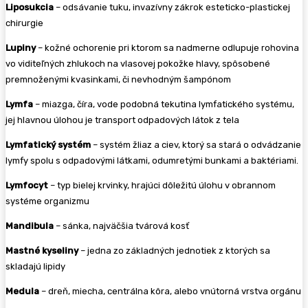
Liposukcia
– odsávanie tuku, invazívny zákrok esteticko-plastickej
chirurgie
Lupiny
– kožné ochorenie pri ktorom sa nadmerne odlupuje rohovina
vo viditeľných zhlukoch na vlasovej pokožke hlavy, spôsobené
premnoženými kvasinkami, či nevhodným šampónom
Lymfa
– miazga, číra, vode podobná tekutina lymfatického systému,
jej hlavnou úlohou je transport odpadových látok z tela
Lymfatický systém
– systém žliaz a ciev, ktorý sa stará o odvádzanie
lymfy spolu s odpadovými látkami, odumretými bunkami a baktériami.
Lymfocyt
– typ bielej krvinky, hrajúci dôležitú úlohu v obrannom
systéme organizmu
Mandibula
– sánka, najväčšia tvárová kosť
Mastné kyseliny
– jedna zo základných jednotiek z ktorých sa
skladajú lipidy
Medula
– dreň, miecha, centrálna kôra, alebo vnútorná vrstva orgánu