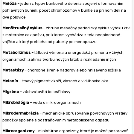
Meióza
– jeden z typov bunkového delenia spojený s formovaním
pohlavných buniek, počet chromozómov v bunke sa pri ňom delí na
dve polovice
Menštruačný cyklus
– zhruba mesačný periodický cyklus výtoku krvi
z maternice cez pošvu, pri ktorom vychádza z tela neoplodnené
vajíčko a ktorý prebieha od puberty po menopauzu
Metabolizmus
– látková výmena a energetická premena v živých
organizmoch, zahŕňa tvorbu nových látok a rozkladanie iných
Metastázy
– chorobné šírenie nádorov alebo hnisavého ložiska
Melanín
– tmavý pigment v koži, vlasoch a v dúhovke oka
Migréna
– záchvatovitá bolesť hlavy
Mikrobiológia
– veda o mikroorganizmoch
Mikrodermabrázia
– mechanické obrusovanie povrchových vrstiev
pokožky spojené s odstraňovaním metabolického odpadu
Mikroorganizmy
– miniatúrne organizmy, ktoré je možné pozorovať