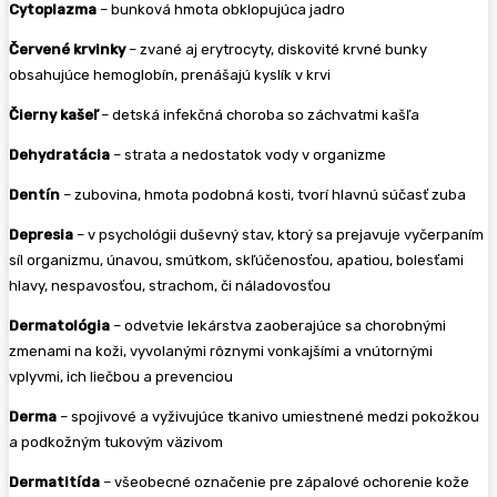
Cytoplazma
– bunková hmota obklopujúca jadro
Červené krvinky
– zvané aj erytrocyty, diskovité krvné bunky
obsahujúce hemoglobín, prenášajú kyslík v krvi
Čierny kašeľ
– detská infekčná choroba so záchvatmi kašľa
Dehydratácia
– strata a nedostatok vody v organizme
Dentín
– zubovina, hmota podobná kosti, tvorí hlavnú súčasť zuba
Depresia
– v psychológii duševný stav, ktorý sa prejavuje vyčerpaním
síl organizmu, únavou, smútkom, skľúčenosťou, apatiou, bolesťami
hlavy, nespavosťou, strachom, či náladovosťou
Dermatológia
– odvetvie lekárstva zaoberajúce sa chorobnými
zmenami na koži, vyvolanými rôznymi vonkajšími a vnútornými
vplyvmi, ich liečbou a prevenciou
Derma
– spojivové a vyživujúce tkanivo umiestnené medzi pokožkou
a podkožným tukovým väzivom
Dermatitída
– všeobecné označenie pre zápalové ochorenie kože