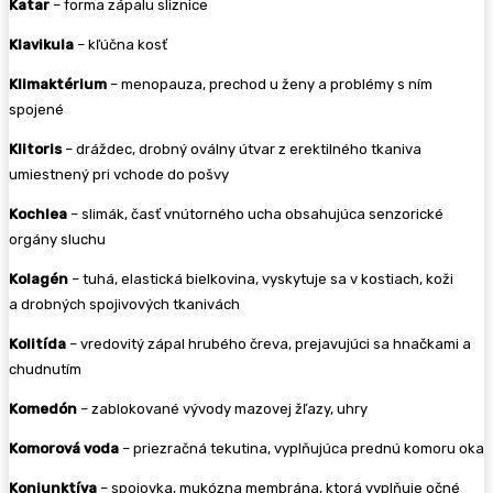
Katar
– forma zápalu sliznice
Klavikula
– kľúčna kosť
Klimaktérium
– menopauza, prechod u ženy a problémy s ním
spojené
Klitoris
– dráždec, drobný oválny útvar z erektilného tkaniva
umiestnený pri vchode do pošvy
Kochlea
– slimák, časť vnútorného ucha obsahujúca senzorické
orgány sluchu
Kolagén
– tuhá, elastická bielkovina, vyskytuje sa v kostiach, koži
a drobných spojivových tkanivách
Kolitída
– vredovitý zápal hrubého čreva, prejavujúci sa hnačkami a
chudnutím
Komedón
– zablokované vývody mazovej žľazy, uhry
Komorová voda
– priezračná tekutina, vyplňujúca prednú komoru oka
Konjunktíva
– spojovka, mukózna membrána, ktorá vyplňuje očné