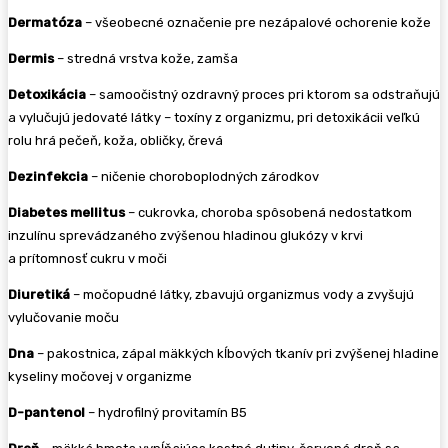
Dermatóza
– všeobecné označenie pre nezápalové ochorenie kože
Dermis
– stredná vrstva kože, zamša
Detoxikácia
– samoočistný ozdravný proces pri ktorom sa odstraňujú
a vylučujú jedovaté látky – toxíny z organizmu, pri detoxikácii veľkú
rolu hrá pečeň, koža, obličky, črevá
Dezinfekcia
– ničenie choroboplodných zárodkov
Diabetes mellitus
– cukrovka, choroba spôsobená nedostatkom
inzulínu sprevádzaného zvýšenou hladinou glukózy v krvi
a prítomnosť cukru v moči
Diuretiká
– močopudné látky, zbavujú organizmus vody a zvyšujú
vylučovanie moču
Dna
– pakostnica, zápal mäkkých kĺbových tkanív pri zvýšenej hladine
kyseliny močovej v organizme
D-pantenol
– hydrofilný provitamín B5