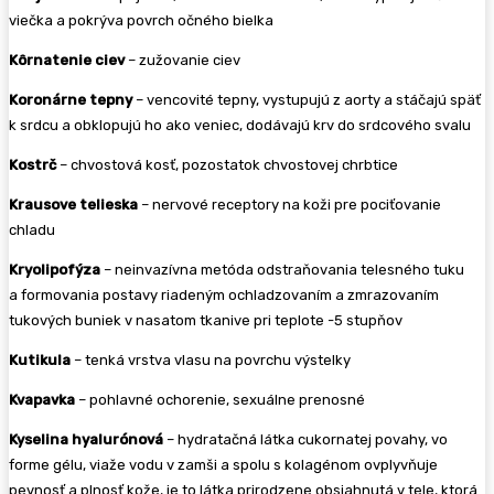
viečka a pokrýva povrch očného bielka
Kôrnatenie ciev
– zužovanie ciev
Koronárne tepny
– vencovité tepny, vystupujú z aorty a stáčajú späť
k srdcu a obklopujú ho ako veniec, dodávajú krv do srdcového svalu
Kostrč
– chvostová kosť, pozostatok chvostovej chrbtice
Krausove telieska
– nervové receptory na koži pre pociťovanie
chladu
Kryolipofýza
– neinvazívna metóda odstraňovania telesného tuku
a formovania postavy riadeným ochladzovaním a zmrazovaním
tukových buniek v nasatom tkanive pri teplote -5 stupňov
Kutikula
– tenká vrstva vlasu na povrchu výstelky
Kvapavka
– pohlavné ochorenie, sexuálne prenosné
Kyselina hyalurónová
– hydratačná látka cukornatej povahy, vo
forme gélu, viaže vodu v zamši a spolu s kolagénom ovplyvňuje
pevnosť a plnosť kože, je to látka prirodzene obsiahnutá v tele, ktorá