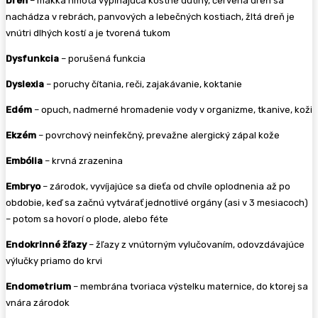
Dreň
– mäkká hmota vypĺňajúca kostné dutiny, červená dreň sa
nachádza v rebrách, panvových a lebečných kostiach, žltá dreň je
vnútri dlhých kostí a je tvorená tukom
Dysfunkcia
– porušená funkcia
Dyslexia
– poruchy čítania, reči, zajakávanie, koktanie
Edém
– opuch, nadmerné hromadenie vody v organizme, tkanive, koži
Ekzém
– povrchový neinfekčný, prevažne alergický zápal kože
Embólia
– krvná zrazenina
Embryo
– zárodok, vyvíjajúce sa dieťa od chvíle oplodnenia až po
obdobie, keď sa začnú vytvárať jednotlivé orgány (asi v 3 mesiacoch)
– potom sa hovorí o plode, alebo féte
Endokrinné žľazy
– žľazy z vnútorným vylučovaním, odovzdávajúce
výlučky priamo do krvi
Endometrium
– membrána tvoriaca výstelku maternice, do ktorej sa
vnára zárodok