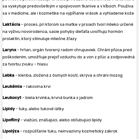
sa vyskytuje predovšetkým v spojivovom tkanive a v kĺboch. Používa
sa v medicíne, ale i kozmetike na vypĺňanie vrások a vyhladenie kože
Laktácia
– proces, pri ktorom sa matke v prsiach tvorí mlieko určené
na výživu novorodenca, sacie pohyby dieťaťa uvoľňujú hormón
prolaktín, ktorý stimuluje mliečne žľazy
Larynx
– hrtan, orgán tvorený radom chrupaviek. Chráni pľúca pred
poškodením, umožňuje prejsť vzduchu do a von z pľúc a zodpovedná
za tvorbu zvuku – hlasu
Lebka
– klenba, zložená z ôsmych kostí, skrýva a chráni mozog
Leukémia
– rakovina krvi
Leukocyt
– biela krvinka, krvná bunka s jadrom
Lipidy
– tuky, alebo tukové látky
Lipofilný
– viažúci, znášajúci, alebo obľubujúci lipidy
Lipolýza
– rozpúšťanie tuku, neinvazívny kozmetický zákrok