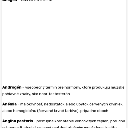
Androgén
– všeobecný termín pre hormóny, ktoré produkujú mužské
pohlavné znaky, ako napr. testosterón
Anémia
– málokrvnosť, nedostatok alebo úbytok červených krviniek,
alebo hemoglobínu (červené krvné farbivo), prípadne oboch
Angína pectoris
– postupné kôrnatenie vencovitých tepien, porucha
schopnosti zásobiť srdcový sval dostatočným množstvom kyslíka,