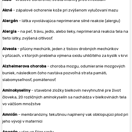
Akné
– zápalové ochorenie kože pri zvýšenom vylučovaní mazu
Alergén
– látka vyvolávajúca neprimerane silné reakcie (alergiu)
Alergia
– na peľ, trávu, jedlo, alebo lieky, neprimeraná reakcia tela na
tieto látky, zvýšená citlivosť
Alveola
– pľúcny mechúrik, jeden z tisícov drobných mechúrikov
v pľúcach, v ktorých prebieha výmena oxidu uhličitého za kyslík v krvi
Alzheimerova choroba
– choroba mozgu, odumieranie mozgových
buniek, následkom čoho nastáva pozvoľná strata pamäti,
slabomyseľnosť, pomätenosť
Aminokyseliny
– stavebné zložky bielkovín nevyhnutné pre život
človeka, 20 rozličných aminokyselín sa nachádza v bielkovinách tela
vo väčšom množstve
Amnión
– membranózny, tekutinou naplnený vak obklopujúci plod pri
jeho vývoji v maternici
Anagén
– vlas vo fáze rastu