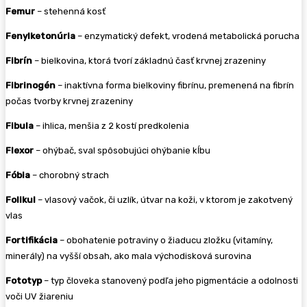
Femur
– stehenná kosť
Fenylketonúria
– enzymatický defekt, vrodená metabolická porucha
Fibrín
– bielkovina, ktorá tvorí základnú časť krvnej zrazeniny
Fibrinogén
– inaktívna forma bielkoviny fibrínu, premenená na fibrín
počas tvorby krvnej zrazeniny
Fibula
– ihlica, menšia z 2 kostí predkolenia
Flexor
– ohýbač, sval spôsobujúci ohýbanie kĺbu
Fóbia
– chorobný strach
Folikul
– vlasový vačok, či uzlík, útvar na koži, v ktorom je zakotvený
vlas
Fortifikácia
– obohatenie potraviny o žiaducu zložku (vitamíny,
minerály) na vyšší obsah, ako mala východisková surovina
Fototyp
– typ človeka stanovený podľa jeho pigmentácie a odolnosti
voči UV žiareniu