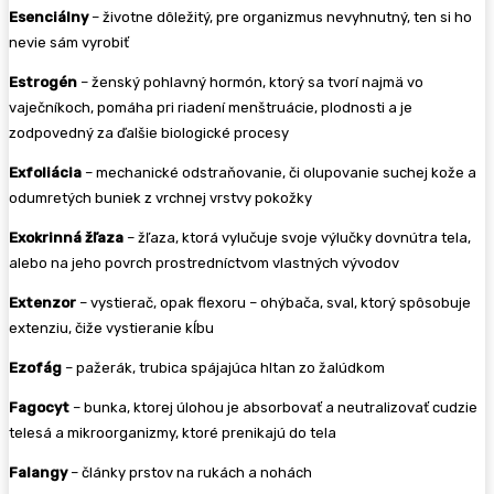
Esenciálny
– životne dôležitý, pre organizmus nevyhnutný, ten si ho
nevie sám vyrobiť
Estrogén
– ženský pohlavný hormón, ktorý sa tvorí najmä vo
vaječníkoch, pomáha pri riadení menštruácie, plodnosti a je
zodpovedný za ďalšie biologické procesy
Exfoliácia
– mechanické odstraňovanie, či olupovanie suchej kože a
odumretých buniek z vrchnej vrstvy pokožky
Exokrinná žľaza
– žľaza, ktorá vylučuje svoje výlučky dovnútra tela,
alebo na jeho povrch prostredníctvom vlastných vývodov
Extenzor
– vystierač, opak flexoru – ohýbača, sval, ktorý spôsobuje
extenziu, čiže vystieranie kĺbu
Ezofág
– pažerák, trubica spájajúca hltan zo žalúdkom
Fagocyt
– bunka, ktorej úlohou je absorbovať a neutralizovať cudzie
telesá a mikroorganizmy, ktoré prenikajú do tela
Falangy
– články prstov na rukách a nohách