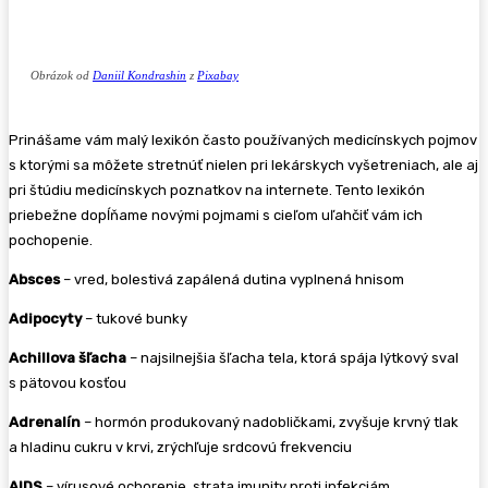
Obrázok od
Daniil Kondrashin
z
Pixabay
Prinášame vám malý lexikón často používaných medicínskych pojmov
s ktorými sa môžete stretnúť nielen pri lekárskych vyšetreniach, ale aj
pri štúdiu medicínskych poznatkov na internete. Tento lexikón
priebežne dopĺňame novými pojmami s cieľom uľahčiť vám ich
pochopenie.
Absces
– vred, bolestivá zapálená dutina vyplnená hnisom
Adipocyty
– tukové bunky
Achillova šľacha
– najsilnejšia šľacha tela, ktorá spája lýtkový sval
s pätovou kosťou
Adrenalín
– hormón produkovaný nadobličkami, zvyšuje krvný tlak
a hladinu cukru v krvi, zrýchľuje srdcovú frekvenciu
AIDS
– vírusové ochorenie, strata imunity proti infekciám