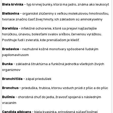
Biela krvinka
– typ krvnej bunky, ktorá ma jadro, známa ako leukocyt
Bielkovina
– organické zlúčeniny s veľkou molekulovou hmotnosťou,
tvoriace značnú časť živej hmoty, ich základom sú aminokyseliny
Borelióza
– infekčné ochorenie, ktoré sa prejaví najčastejšie
horúčkou, únavou, bolesťami svalov a kĺbov, červenou vyrážkou.
Postihuje ľudí i zvieratá, kde prenášačom je kliešť
Bradavice
– nezhubné kožné monotvary spôsobené ľudským
papilomavírusom
Bunka
– základná štruktúrna a funkčná jednotka všetkých živých
organizmov
Bronchitída
– zápal priedušiek
Bronchus
– prieduška, trubica, ktorou vzduch prúdi z pľúc a do pľúc
Bulímia
– chorobná chuť do jedla, žravosť spojená s následným
vracaním
Candida albicans
– biela kvasinka, prirodzená súčasť kožnej