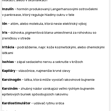
miskách, alebo v skúmavkách
Inzulín
– hormón produkovaný Langerhansovými ostrovčekmi
v pankrease, ktorý reguluje hladiny cukru v tele
Ión
– atóm, alebo molekula, ktorá nesie elektrický výboj
Iris
– dúhovka, pigmentová blana umiestnená za rohovkou so
zreničkou v strede
Iritácia
– podráždenie, napr. kože kozmetickými, alebo chemickými
látkami
Ischias
– zápal sedacieho nervu a seknutie v krížoch
Kapiláry
– vlásočnice, najmenšie krvné cievy
Karcinogén
– látka, ktorá môže vyvolať rakovinové bujnenie
Karcinóm
– zhubný nádor vznikajúci veľmi rýchlym bujnením
epitelových buniek spôsobujúcich rakovinu
Kardiostimulátor
– udávač rytmu srdca