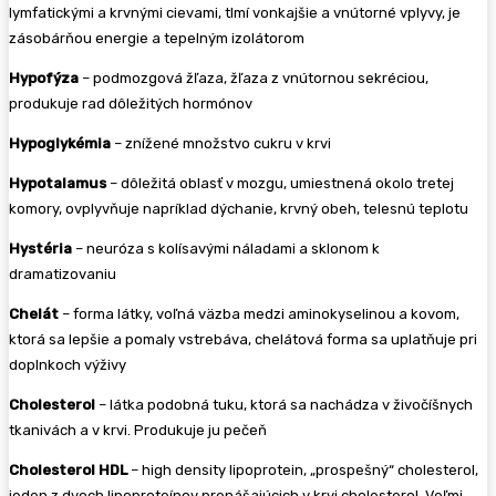
lymfatickými a krvnými cievami, tlmí vonkajšie a vnútorné vplyvy, je
zásobárňou energie a tepelným izolátorom
Hypofýza
– podmozgová žľaza, žľaza z vnútornou sekréciou,
produkuje rad dôležitých hormónov
Hypoglykémia
– znížené množstvo cukru v krvi
Hypotalamus
– dôležitá oblasť v mozgu, umiestnená okolo tretej
komory, ovplyvňuje napríklad dýchanie, krvný obeh, telesnú teplotu
Hystéria
– neuróza s kolísavými náladami a sklonom k
dramatizovaniu
Chelát
– forma látky, voľná väzba medzi aminokyselinou a kovom,
ktorá sa lepšie a pomaly vstrebáva, chelátová forma sa uplatňuje pri
doplnkoch výživy
Cholesterol
– látka podobná tuku, ktorá sa nachádza v živočíšnych
tkanivách a v krvi. Produkuje ju pečeň
Cholesterol HDL
– high density lipoprotein, „prospešný“ cholesterol,
jeden z dvoch lipoproteínov prenášajúcich v krvi cholesterol. Veľmi