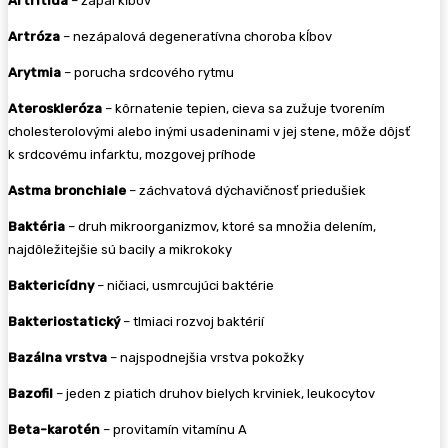
Artritída
– zápal kĺbov
Artróza
– nezápalová degeneratívna choroba kĺbov
Arytmia
– porucha srdcového rytmu
Ateroskleróza
– kôrnatenie tepien, cieva sa zužuje tvorením
cholesterolovými alebo inými usadeninami v jej stene, môže dôjsť
k srdcovému infarktu, mozgovej príhode
Astma bronchiale
– záchvatová dýchavičnosť priedušiek
Baktéria
– druh mikroorganizmov, ktoré sa množia delením,
najdôležitejšie sú bacily a mikrokoky
Baktericídny
– ničiaci, usmrcujúci baktérie
Bakteriostatický
– tlmiaci rozvoj baktérií
Bazálna vrstva
– najspodnejšia vrstva pokožky
Bazofil
– jeden z piatich druhov bielych krviniek, leukocytov
Beta-karotén
– provitamín vitamínu A