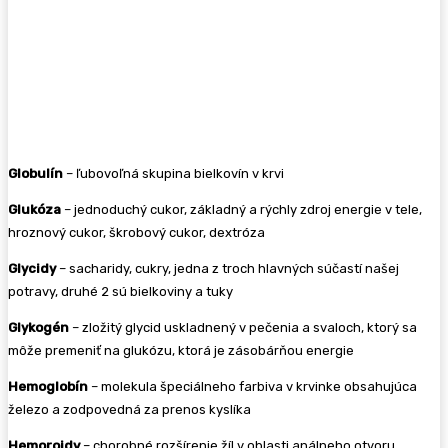
Globulín
– ľubovoľná skupina bielkovín v krvi
Glukóza
– jednoduchý cukor, základný a rýchly zdroj energie v tele,
hroznový cukor, škrobový cukor, dextróza
Glycidy
– sacharidy, cukry, jedna z troch hlavných súčastí našej
potravy, druhé 2 sú bielkoviny a tuky
Glykogén
– zložitý glycid uskladnený v pečenia a svaloch, ktorý sa
môže premeniť na glukózu, ktorá je zásobárňou energie
Hemoglobín
– molekula špeciálneho farbiva v krvinke obsahujúca
železo a zodpovedná za prenos kyslíka
Hemoroidy
– chorobné rozšírenie žíl v oblasti análneho otvoru,