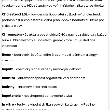
vysoké hodnoty HDL sú známkou veľmi nízkeho rizika aterosklerózy
Cholesterol LDL
– low density lipoprotein, „škodlivý“ cholesterol,
prenáša asi ¾ cholesterolu v krvi, jeho vysoké hodnoty sú riziko pre
srdce a cievy
Chromozóm
– štruktúra obsahujúca DNK a nachádzajúca sa v každej
bunke. Chromozómy sú nositeľmi génov, ktoré určujú dedičné
vlastnosti
Ileum
– bedrovník, časť tenkého čreva, medzi lačníkom a slepým
črevom
Impulz
– chemický signál vedený nervovým vláknom
Imunita
– obranyschopnosť organizmu voči chorobám
Imúnny
– chránený pred chorobami
Impotencia
– neschopnosť pohlavného styku
In vitro
– testy na vhodných tkanivových kultúrach, v Petriho