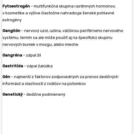
Fytoestrogén
– multifunkčná skupina rastlinných hormónov,
v kozmetike a výžive čiastočne nahradzuje ženské pohlavné
estrogény
Ganglión
– nervový uzol, uzlina, väčšinou periférneho nervového
systému, termín sa ale môže použiť aj na špecifickú skupinu
nervových buniek v mozgu, alebo mieche
Gangréna
– zápal žíl
Gastritída
– zápal žalúdka
Gén
– najmenší z faktorov zodpovedných za prenos dedičných
informácií a vlastností z rodičov na potomkov
Genetický
– dedične podmienený