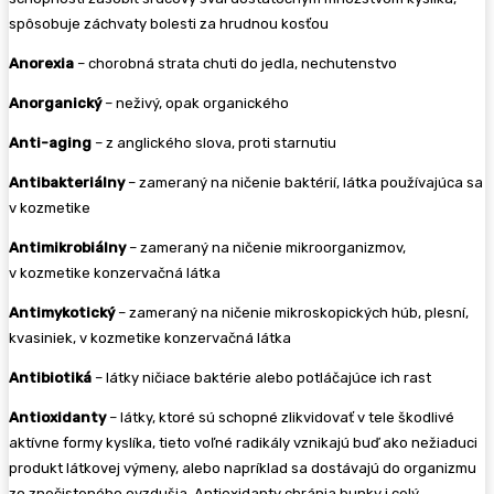
spôsobuje záchvaty bolesti za hrudnou kosťou
Anorexia
– chorobná strata chuti do jedla, nechutenstvo
Anorganický
– neživý, opak organického
Anti-aging
– z anglického slova, proti starnutiu
Antibakteriálny
– zameraný na ničenie baktérií, látka používajúca sa
v kozmetike
Antimikrobiálny
– zameraný na ničenie mikroorganizmov,
v kozmetike konzervačná látka
Antimykotický
– zameraný na ničenie mikroskopických húb, plesní,
kvasiniek, v kozmetike konzervačná látka
Antibiotiká
– látky ničiace baktérie alebo potláčajúce ich rast
Antioxidanty
– látky, ktoré sú schopné zlikvidovať v tele škodlivé
aktívne formy kyslíka, tieto voľné radikály vznikajú buď ako nežiaduci
produkt látkovej výmeny, alebo napríklad sa dostávajú do organizmu
zo znečisteného ovzdušia. Antioxidanty chránia bunky i celý