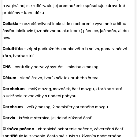
a vaginálnej mikroflóry, ale jej premnoženie spôsobuje zdravotné
problémy – kandidózu
Celiakia
– neznášanlivosť lepku, ide o ochorenie vyvolané určitou
časťou bielkovín (označovanou ako lepok) pšenice, jačmeňa, alebo
ovsa
Celulitída
– zápal podkožného bunkového tkaniva, pomarančová
kôra, tvorba strií
CNS
– centrálny nervový systém – miecha a mozog
Cékum
– slepé črevo, tvorí začiatok hrubého čreva
Cerebelum
– malý mozog, mozoček, časť mozgu, ktorá sa stará
o udržanie rovnováhy a riadení pohybu
Cerebrum
– veľký mozog, 2 hemisféry predného mozgu
Cervix
– krčok maternice, jej dolná zúžená časť
Cirhóza pečene
– chronické ochorenie pečene, záverečná časť
zapríčiňuje jej zlyhanie, často má súvis s užívaním nadmerného