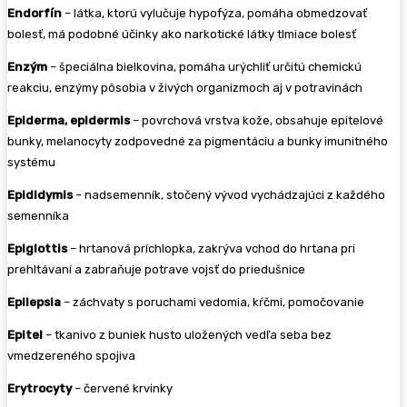
Endorfín
– látka, ktorú vylučuje hypofýza, pomáha obmedzovať
bolesť, má podobné účinky ako narkotické látky tlmiace bolesť
Enzým
– špeciálna bielkovina, pomáha urýchliť určitú chemickú
reakciu, enzýmy pôsobia v živých organizmoch aj v potravinách
Epiderma, epidermis
– povrchová vrstva kože, obsahuje epitelové
bunky, melanocyty zodpovedné za pigmentáciu a bunky imunitného
systému
Epididymis
– nadsemenník, stočený vývod vychádzajúci z každého
semenníka
Epiglottis
– hrtanová príchlopka, zakrýva vchod do hrtana pri
prehltávaní a zabraňuje potrave vojsť do priedušnice
Epilepsia
– záchvaty s poruchami vedomia, kŕčmi, pomočovanie
Epitel
– tkanivo z buniek husto uložených vedľa seba bez
vmedzereného spojiva
Erytrocyty
– červené krvinky