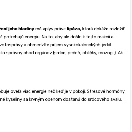
žení jeho hladiny
má vplyv práve
lipáza,
ktorá dokáže rozložiť
otrebujú energiu. Na to, aby ale došlo k tejto reakcii a
ivotosprávy a obmedzíte príjem vysokokalorických jedál
ilo správny chod orgánov (srdce, pečeň, obličky, mozog..). Ak
ebuje oveľa viac energie než keď je v pokoji. Stresové hormóny
stné kyseliny sa krvným obehom dostanú do srdcového svalu,