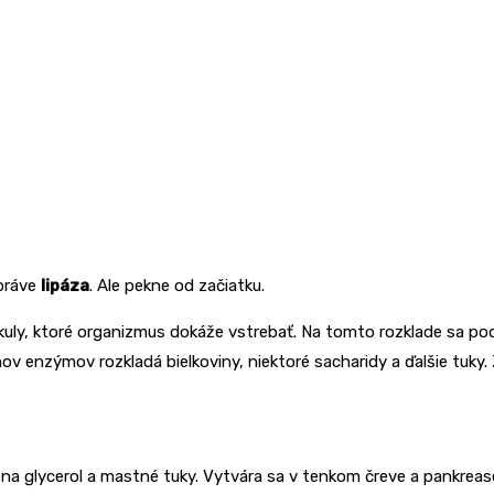
 práve
lipáza
. Ale pekne od začiatku.
kuly, ktoré organizmus dokáže vstrebať. Na tomto rozklade sa pod
ov enzýmov rozkladá bielkoviny, niektoré sacharidy a ďalšie tuky.
ou na glycerol a mastné tuky. Vytvára sa v tenkom čreve a pankre