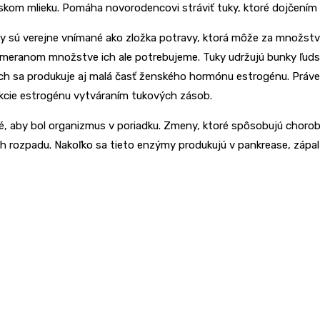
kom mlieku. Pomáha novorodencovi stráviť tuky, ktoré dojčením t
y sú verejne vnímané ako zložka potravy, ktorá môže za množstvo 
imeranom množstve ich ale potrebujeme. Tuky udržujú bunky ľudsk
och sa produkuje aj malá časť ženského hormónu estrogénu. Prá
ukcie estrogénu vytváraním tukových zásob.
 aby bol organizmus v poriadku. Zmeny, ktoré spôsobujú choroby,
ich rozpadu. Nakoľko sa tieto enzýmy produkujú v pankrease, zápa