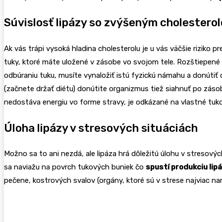
Súvislosť lipázy so zvýšeným cholestero
Ak vás trápi vysoká hladina cholesterolu je u vás väčšie riziko 
tuky, ktoré máte uložené v zásobe vo svojom tele. Rozštiepené m
odbúraniu tuku, musíte vynaložiť istú fyzickú námahu a donútiť
(začnete držať diétu) donútite organizmus tiež siahnuť po zásobá
nedostáva energiu vo forme stravy, je odkázané na vlastné tuk
Úloha lipázy v stresových situáciách
Možno sa to ani nezdá, ale lipáza hrá dôležitú úlohu v stresovýc
sa naviažu na povrch tukových buniek čo
spustí produkciu lip
pečene, kostrových svalov (orgány, ktoré sú v strese najviac na