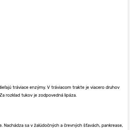
ieľajú tráviace enzýmy. V tráviacom trakte je viacero druhov
 Za rozklad tukov je zodpovedná lipáza.
ase. Nachádza sa v žalúdočných a črevných šťavách, pankrease,