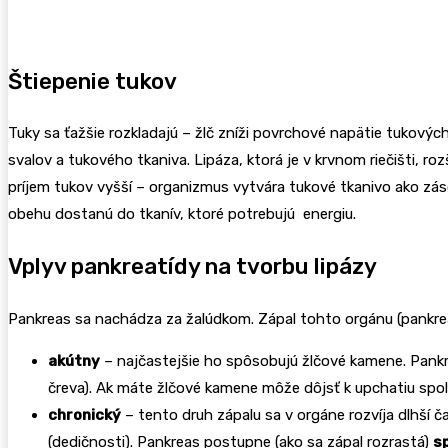
Štiepenie tukov
Tuky sa ťažšie rozkladajú – žlč zníži povrchové napätie tukovýc
svalov a tukového tkaniva. Lipáza, ktorá je v krvnom riečišti, r
príjem tukov vyšší – organizmus vytvára tukové tkanivo ako zás
obehu dostanú do tkanív, ktoré potrebujú energiu.
Vplyv pankreatídy na tvorbu lipázy
Pankreas sa nachádza za žalúdkom. Zápal tohto orgánu (pankrea
akútny
– najčastejšie ho spôsobujú žlčové kamene. Pankre
čreva). Ak máte žlčové kamene môže dôjsť k upchatiu sp
chronický
– tento druh zápalu sa v orgáne rozvíja dlhší
(dedičnosti). Pankreas postupne (ako sa zápal rozrastá)
s