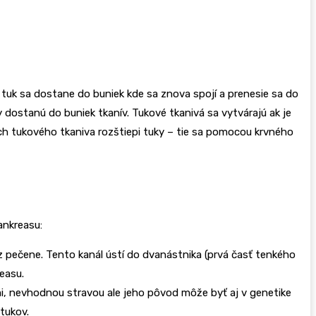
ý tuk sa dostane do buniek kde sa znova spojí a prenesie sa do
y dostanú do buniek tkanív. Tukové tkanivá sa vytvárajú ak je
ách tukového tkaniva rozštiepi tuky – tie sa pomocou krvného
ankreasu:
 z pečene. Tento kanál ústí do dvanástnika (prvá časť tenkého
easu.
i, nevhodnou stravou ale jeho pôvod môže byť aj v genetike
tukov.