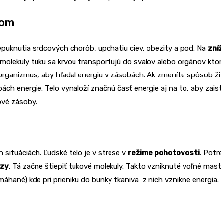
lom
prepuknutia srdcových chorôb, upchatiu ciev, obezity a pod. Na
zní
olekuly tuku sa krvou transportujú do svalov alebo orgánov ktoré p
 organizmus, aby hľadal energiu v zásobách. Ak zmeníte spôsob ž
ch energie. Telo vynaloží značnú časť energie aj na to, aby zaist
ové zásoby.
h situáciách. Ľudské telo je v strese v
režime pohotovosti
. Potr
ázy
. Tá začne štiepiť tukové molekuly. Takto vzniknuté voľné ma
máhané) kde pri prieniku do bunky tkaniva z nich vznikne energia.