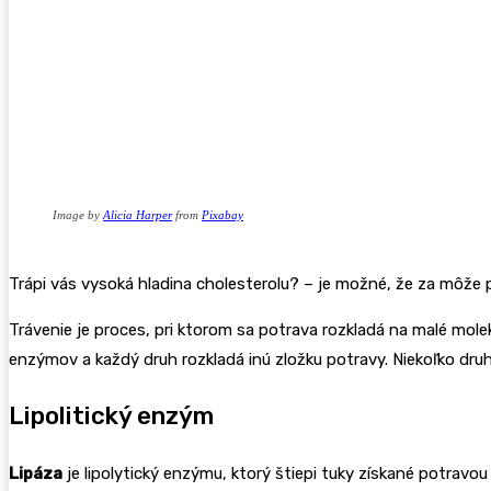
Image by
Alicia Harper
from
Pixabay
Trápi vás vysoká hladina cholesterolu? – je možné, že za môže
Trávenie je proces, pri ktorom sa potrava rozkladá na malé mole
enzýmov a každý druh rozkladá inú zložku potravy. Niekoľko druh
Lipolitický enzým
Lipáza
je lipolytický enzýmu, ktorý štiepi tuky získané potrav