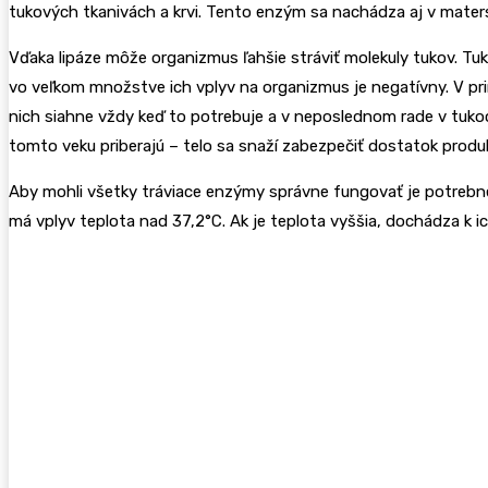
tukových tkanivách a krvi. Tento enzým sa nachádza aj v maters
Vďaka lipáze môže organizmus ľahšie stráviť molekuly tukov. Tuk
vo veľkom množstve ich vplyv na organizmus je negatívny. V pr
nich siahne vždy keď to potrebuje a v neposlednom rade v tuk
tomto veku priberajú – telo sa snaží zabezpečiť dostatok prod
Aby mohli všetky tráviace enzýmy správne fungovať je potrebné,
má vplyv teplota nad 37,2°C. Ak je teplota vyššia, dochádza k 