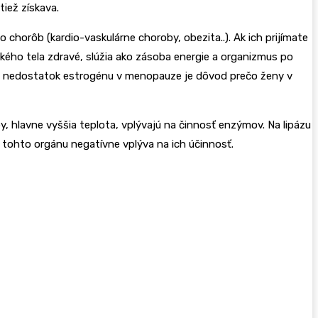
iež získava.
chorôb (kardio-vaskulárne choroby, obezita..). Ak ich prijímate
ého tela zdravé, slúžia ako zásoba energie a organizmus po
ve nedostatok estrogénu v menopauze je dôvod prečo ženy v
 hlavne vyššia teplota, vplývajú na činnosť enzýmov. Na lipázu
l tohto orgánu negatívne vplýva na ich účinnosť.