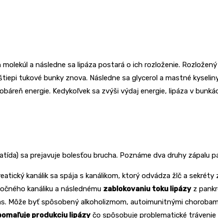
h molekúl a následne sa lipáza postará o ich rozloženie. Rozložen
ozštiepi tukové bunky znova. Následne sa glycerol a mastné kyselin
obáreň energie. Kedykoľvek sa zvýši výdaj energie, lipáza v bunk
tída) sa prejavuje bolesťou brucha. Poznáme dva druhy zápalu p
atický kanálik sa spája s kanálikom, ktorý odvádza žlč a sekréty
oločného kanáliku a následnému
zablokovaniu toku lipázy
z pankr
 čas. Môže byť spôsobený alkoholizmom, autoimunitnými chorobam
pomaľuje produkciu lipázy
čo spôsobuje problematické trávenie 