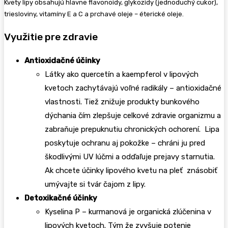
Kvety lipy obsahujú hlavne flavonoidy, glykozidy (jednoduchý cukor),
triesloviny, vitamíny E a C a prchavé oleje – éterické oleje.
Využitie pre zdravie
Antioxidačné účinky
Látky ako quercetín a kaempferol v lipových
kvetoch zachytávajú voľné radikály – antioxidačné
vlastnosti. Tiež znižuje produkty bunkového
dýchania čím zlepšuje celkové zdravie organizmu a
zabraňuje prepuknutiu chronických ochorení. Lipa
poskytuje ochranu aj pokožke – chráni ju pred
škodlivými UV lúčmi a odďaľuje prejavy starnutia.
Ak chcete účinky lipového kvetu na pleť znásobiť
umývajte si tvár čajom z lipy.
Detoxikačné účinky
Kyselina P – kurmanová je organická zlúčenina v
lipových kvetoch. Tým že zvyšuje potenie