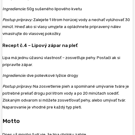
Ingrediencie:
50g sušeného lipového kvetu
Postup prípravy:
Zalejete 1 litrom horúcej vody a nechať vylúhovať 30
minút. Hneď ako si vlasy umyjete a opláchnete pripravený nálev
vmasírujte do vlasovej pokožky.
Recept č.4 – Lipový zápar na pleť
Lipa má jednu úžasnú vlastnosť – zosvetľuje pehy. Postačí ak si
pripravíte zápar.
Ingrediencie:
dve polievkové lyžice drogy
Postup prípravy:
Na zosvetlenie pieh a spomínané umývanie tváre je
potrebné preliať drogu pol litrom vody a po 20 minútach scediť.
Získaným odvarom si môžete zosvetľovať pehy, alebo umývať tvár.
Naparovanie je vhodné pre každý typ pleti.
Motto
Dnes už mnoho ľudí vie, že lipa chrípku zabije.