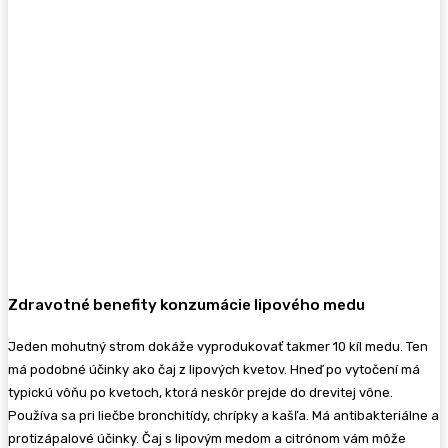
Zdravotné benefity konzumácie lipového medu
Jeden mohutný strom dokáže vyprodukovať takmer 10 kíl medu. Ten
má podobné účinky ako čaj z lipových kvetov. Hneď po vytočení má
typickú vôňu po kvetoch, ktorá neskôr prejde do drevitej vône.
Používa sa pri liečbe bronchitídy, chrípky a kašľa. Má antibakteriálne a
protizápalové účinky. Čaj s lipovým medom a citrónom vám môže