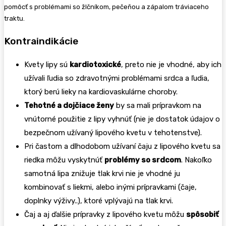
pomôcť s problémami so žlčníkom, pečeňou a zápalom tráviaceho
traktu.
Kontraindikácie
Kvety lipy sú
kardiotoxické
, preto nie je vhodné, aby ich
užívali ľudia so zdravotnými problémami srdca a ľudia,
ktorý berú lieky na kardiovaskulárne choroby.
Tehotné a dojčiace ženy
by sa mali prípravkom na
vnútorné použitie z lipy vyhnúť (nie je dostatok údajov o
bezpečnom užívaný lipového kvetu v tehotenstve).
Pri častom a dlhodobom užívaní čaju z lipového kvetu sa
riedka môžu vyskytnúť
problémy so srdcom
. Nakoľko
samotná lipa znižuje tlak krvi nie je vhodné ju
kombinovať s liekmi, alebo inými prípravkami (čaje,
doplnky výživy..), ktoré vplývajú na tlak krvi.
Čaj a aj ďalšie prípravky z lipového kvetu môžu
spôsobiť