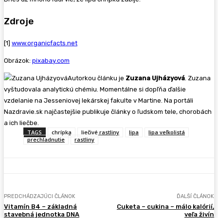
Zdroje
[1]
www.organicfacts.net
Obrázok:
pixabay.com
Autorkou článku je
Zuzana Ujházyová
. Zuzana
vyštudovala analytickú chémiu. Momentálne si dopľňa ďalšie
vzdelanie na Jesseniovej lekárskej fakulte v Martine. Na portáli
Nazdravie.sk najčastejšie publikuje články o ľudskom tele, chorobách
a ich liečbe.
TAGS
chrípka
liečivé rastliny
lipa
lipa veľkolistá
prechladnutie
rastliny
PREDCHÁDZAJÚCI ČLÁNOK
ĎALŠÍ ČLÁNOK
Vitamín B4 – základná
Cuketa – cukina – málo kalórií,
stavebná jednotka DNA
veľa živín