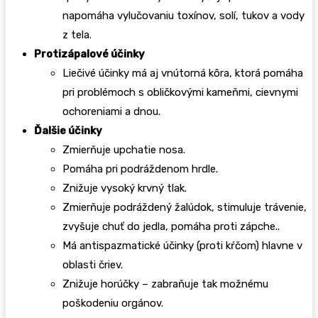
napomáha vylučovaniu toxínov, solí, tukov a vody
z tela.
Protizápalové účinky
Liečivé účinky má aj vnútorná kôra, ktorá pomáha
pri problémoch s obličkovými kameňmi, cievnymi
ochoreniami a dnou.
Ďalšie účinky
Zmierňuje upchatie nosa.
Pomáha pri podráždenom hrdle.
Znižuje vysoký krvný tlak.
Zmierňuje podráždený žalúdok, stimuluje trávenie,
zvyšuje chuť do jedla, pomáha proti zápche..
Má antispazmatické účinky (proti kŕčom) hlavne v
oblasti čriev.
Znižuje horúčky – zabraňuje tak možnému
poškodeniu orgánov.