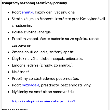
Symptómy sezónnej afektívnej poruchy
Pocit
smútku
každý deň, väčšinu dňa.
Strata záujmu o činnosti, ktoré ste predtým vykonávali
s nadšením.
Pokles životnej energie.
Problém zaspať, časté budenie sa zo spánku, ranné
zaspávanie.
Zmena chuti do jedla, znížený apetít.
Úbytok na váhe, alebo, naopak, priberanie.
Emočné jedenie (z nudy, zo smútku).
Malátnosť.
Problémy so sústredenou pozornosťou.
Pocit
beznádeje
, prázdnoty, bezcennosti, viny.
Myšlienky na smrť alebo samovraždu.
Trápi vás atopický ekzém alebo psoriáza?