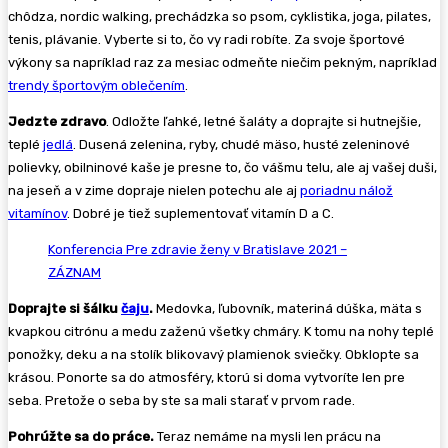
chôdza, nordic walking, prechádzka so psom, cyklistika, joga, pilates,
tenis, plávanie. Vyberte si to, čo vy radi robíte. Za svoje športové
výkony sa napríklad raz za mesiac odmeňte niečim pekným, napríklad
trendy športovým oblečením
.
Jedzte zdravo
. Odložte ľahké, letné šaláty a doprajte si hutnejšie,
teplé
jedlá
. Dusená zelenina, ryby, chudé mäso, husté zeleninové
polievky, obilninové kaše je presne to, čo vášmu telu, ale aj vašej duši,
na jeseň a v zime dopraje nielen potechu ale aj
poriadnu nálož
vitamínov
. Dobré je tiež suplementovať vitamín D a C.
Konferencia Pre zdravie ženy v Bratislave 2021 –
ZÁZNAM
Doprajte si šálku
čaju
.
Medovka, ľubovník, materiná dúška, mäta s
kvapkou citrónu a medu zaženú všetky chmáry. K tomu na nohy teplé
ponožky, deku a na stolík blikovavý plamienok sviečky. Obklopte sa
krásou. Ponorte sa do atmosféry, ktorú si doma vytvoríte len pre
seba. Pretože o seba by ste sa mali starať v prvom rade.
Pohrúžte sa do práce.
Teraz nemáme na mysli len prácu na