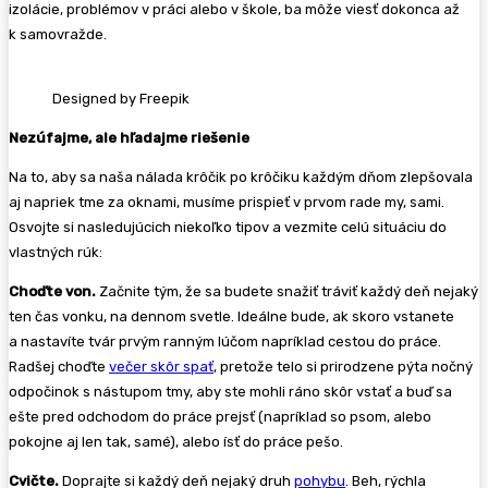
izolácie, problémov v práci alebo v škole, ba môže viesť dokonca až
k samovražde.
Designed by Freepik
Nezúfajme, ale hľadajme riešenie
Na to, aby sa naša nálada krôčik po krôčiku každým dňom zlepšovala
aj napriek tme za oknami, musíme prispieť v prvom rade my, sami.
Osvojte si nasledujúcich niekoľko tipov a vezmite celú situáciu do
vlastných rúk:
Choďte von.
Začnite tým, že sa budete snažiť tráviť každý deň nejaký
ten čas vonku, na dennom svetle. Ideálne bude, ak skoro vstanete
a nastavíte tvár prvým ranným lúčom napríklad cestou do práce.
Radšej choďte
večer skôr spať
, pretože telo si prirodzene pýta nočný
odpočinok s nástupom tmy, aby ste mohli ráno skôr vstať a buď sa
ešte pred odchodom do práce prejsť (napríklad so psom, alebo
pokojne aj len tak, samé), alebo ísť do práce pešo.
Cvičte.
Doprajte si každý deň nejaký druh
pohybu
. Beh, rýchla