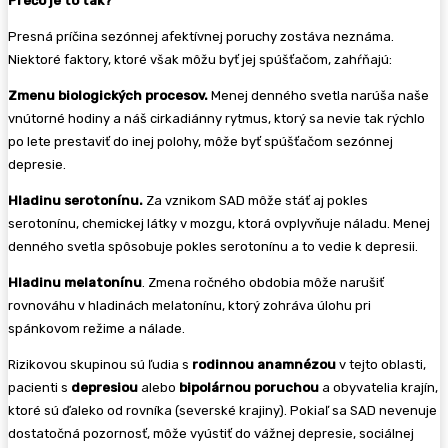
Prečo je to tak?
Presná príčina sezónnej afektívnej poruchy zostáva neznáma.
Niektoré faktory, ktoré však môžu byť jej spúšťačom, zahŕňajú:
Zmenu biologických procesov.
Menej denného svetla narúša naše
vnútorné hodiny a náš cirkadiánny rytmus, ktorý sa nevie tak rýchlo
po lete prestaviť do inej polohy, môže byť spúšťačom sezónnej
depresie.
Hladinu serotonínu.
Za vznikom SAD môže stáť aj pokles
serotonínu, chemickej látky v mozgu, ktorá ovplyvňuje náladu. Menej
denného svetla spôsobuje pokles serotonínu a to vedie k depresii.
Hladinu melatonínu
. Zmena ročného obdobia môže narušiť
rovnováhu v hladinách melatonínu, ktorý zohráva úlohu pri
spánkovom režime a nálade.
Rizikovou skupinou sú ľudia s
rodinnou anamnézou
v tejto oblasti,
pacienti s
depresiou
alebo
bipolárnou poruchou
a obyvatelia krajín,
ktoré sú ďaleko od rovníka (severské krajiny). Pokiaľ sa SAD nevenuje
dostatočná pozornosť, môže vyústiť do vážnej depresie, sociálnej