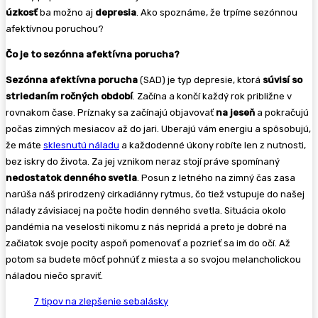
úzkosť
ba možno aj
depresia
. Ako spoznáme, že trpíme sezónnou
afektívnou poruchou?
Čo je to sezónna afektívna porucha?
Sezónna afektívna porucha
(SAD) je typ depresie, ktorá
súvisí so
striedaním ročných období
. Začína a končí každý rok približne v
rovnakom čase. Príznaky sa začínajú objavovať
na jeseň
a pokračujú
počas zimných mesiacov až do jari. Uberajú vám energiu a spôsobujú,
že máte
sklesnutú náladu
a každodenné úkony robíte len z nutnosti,
bez iskry do života. Za jej vznikom neraz stojí práve spomínaný
nedostatok denného svetla
. Posun z letného na zimný čas zasa
narúša náš prirodzený cirkadiánny rytmus, čo tiež vstupuje do našej
nálady závisiacej na počte hodin denného svetla. Situácia okolo
pandémia na veselosti nikomu z nás nepridá a preto je dobré na
začiatok svoje pocity aspoň pomenovať a pozrieť sa im do očí. Až
potom sa budete môcť pohnúť z miesta a so svojou melancholickou
náladou niečo spraviť.
7 tipov na zlepšenie sebalásky