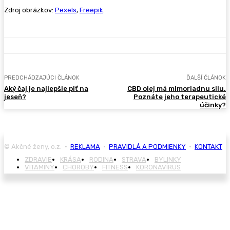
Zdroj obrázkov:
Pexels
,
Freepik
.
PREDCHÁDZAJÚCI ČLÁNOK
ĎALŠÍ ČLÁNOK
Aký čaj je najlepšie piť na
CBD olej má mimoriadnu silu.
jeseň?
Poznáte jeho terapeutické
účinky?
© Akčné ženy, o.z. •
REKLAMA
•
PRAVIDLÁ A PODMIENKY
•
KONTAKT
ZDRAVIE
KRÁSA
RODINA
STRAVA
BYLINKY
VITAMÍNY
CHOROBY
FITNESS
KORONAVÍRUS