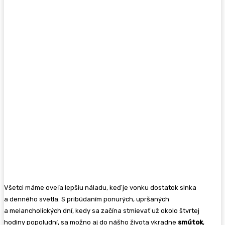
Všetci máme oveľa lepšiu náladu, keď je vonku dostatok slnka
a denného svetla. S pribúdaním ponurých, upršaných
a melancholických dní, kedy sa začína stmievať už okolo štvrtej
hodiny popoludní, sa možno aj do nášho života vkradne
smútok
,