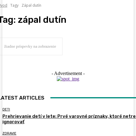
Úvod
Tagy
Zápal dutín
Tag:
zápal dutín
žiadne príspevky na zobrazenie
- Advertisement -
LATEST ARTICLES
DETI
Prehrievanie detí v lete: Prvé varovné príznaky, ktoré netr
ignorovať
ZDRAVIE