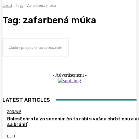
Úvod
Tagy
Zafarbená múka
Tag:
zafarbená múka
žiadne príspevky na zobrazenie
- Advertisement -
LATEST ARTICLES
ZDRAVIE
Bolesť chrbta zo sedenia: čo to robí s vašou chrbticou a a
sa brániť
DETI