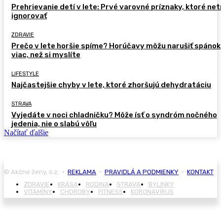
Prehrievanie detí v lete: Prvé varovné príznaky, ktoré ne
ignorovať
ZDRAVIE
Prečo v lete horšie spíme? Horúčavy môžu narušiť spánok
viac, než si myslíte
LIFESTYLE
Najčastejšie chyby v lete, ktoré zhoršujú dehydratáciu
STRAVA
Vyjedáte v noci chladničku? Môže ísť o syndróm nočného
jedenia, nie o slabú vôľu
Načítať ďalšie
© Akčné ženy, o.z. •
REKLAMA
•
PRAVIDLÁ A PODMIENKY
•
KONTAKT
ZDRAVIE
KRÁSA
RODINA
STRAVA
BYLINKY
VITAMÍNY
CHOROBY
FITNESS
KORONAVÍRUS