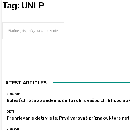
Tag:
UNLP
žiadne príspevky na zobrazenie
LATEST ARTICLES
ZDRAVIE
Bolesť chrbta zo sedenia: čo to robí s vašou chrbticou a a
DETI
Prehrievanie detí v lete: Prvé varovné príznaky, ktoré ne
ZDRAVIE