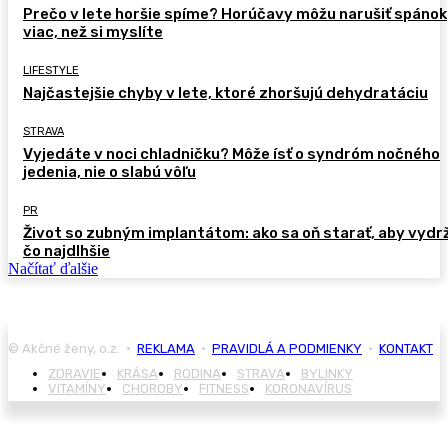
Prečo v lete horšie spíme? Horúčavy môžu narušiť spánok
viac, než si myslíte
LIFESTYLE
Najčastejšie chyby v lete, ktoré zhoršujú dehydratáciu
STRAVA
Vyjedáte v noci chladničku? Môže ísť o syndróm nočného
jedenia, nie o slabú vôľu
PR
Život so zubným implantátom: ako sa oň starať, aby vydr
čo najdlhšie
Načítať ďalšie
© Akčné ženy, o.z. •
REKLAMA
•
PRAVIDLÁ A PODMIENKY
•
KONTAKT
ZDRAVIE
KRÁSA
RODINA
STRAVA
BYLINKY
VITAMÍNY
CHOROBY
FITNESS
KORONAVÍRUS