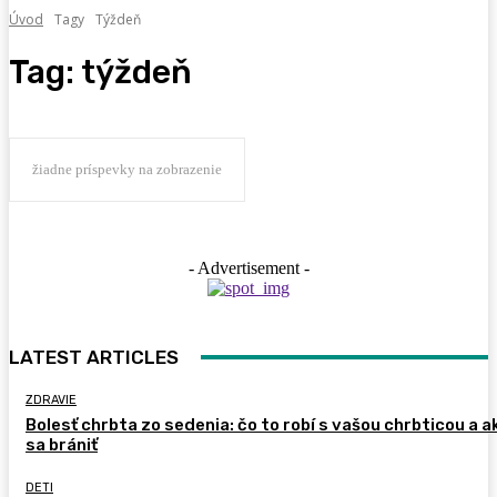
Úvod
Tagy
Týždeň
Tag:
týždeň
žiadne príspevky na zobrazenie
- Advertisement -
LATEST ARTICLES
ZDRAVIE
Bolesť chrbta zo sedenia: čo to robí s vašou chrbticou a a
sa brániť
DETI