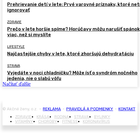
Prehrievanie detí v lete: Prvé varovné príznaky, ktoré ne
ignorovať
ZDRAVIE
Prečo v lete horšie spíme? Horúčavy môžu narušiť spánok
viac, než si myslíte
LIFESTYLE
Najčastejšie chyby v lete, ktoré zhoršujú dehydratáciu
STRAVA
Vyjedáte v noci chladničku? Môže ísť o syndróm nočného
jedenia, nie o slabú vôľu
Načítať ďalšie
© Akčné ženy, o.z. •
REKLAMA
•
PRAVIDLÁ A PODMIENKY
•
KONTAKT
ZDRAVIE
KRÁSA
RODINA
STRAVA
BYLINKY
VITAMÍNY
CHOROBY
FITNESS
KORONAVÍRUS