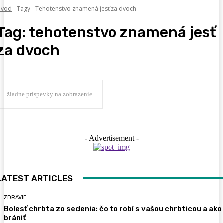
Úvod
Tagy
Tehotenstvo znamená jesť za dvoch
Tag:
tehotenstvo znamená jesť
za dvoch
žiadne príspevky na zobrazenie
- Advertisement -
LATEST ARTICLES
ZDRAVIE
Bolesť chrbta zo sedenia: čo to robí s vašou chrbticou a ako
brániť