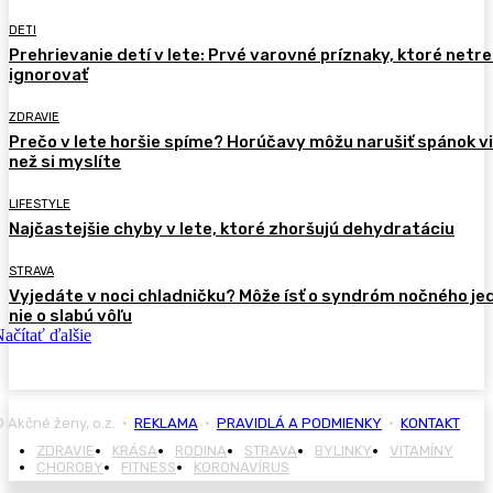
DETI
Prehrievanie detí v lete: Prvé varovné príznaky, ktoré netr
ignorovať
ZDRAVIE
Prečo v lete horšie spíme? Horúčavy môžu narušiť spánok vi
než si myslíte
LIFESTYLE
Najčastejšie chyby v lete, ktoré zhoršujú dehydratáciu
STRAVA
Vyjedáte v noci chladničku? Môže ísť o syndróm nočného je
nie o slabú vôľu
ačítať ďalšie
 Akčné ženy, o.z. •
REKLAMA
•
PRAVIDLÁ A PODMIENKY
•
KONTAKT
ZDRAVIE
KRÁSA
RODINA
STRAVA
BYLINKY
VITAMÍNY
CHOROBY
FITNESS
KORONAVÍRUS