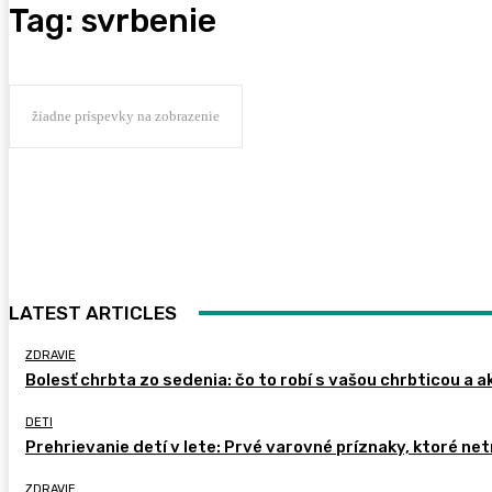
Tag:
svrbenie
žiadne príspevky na zobrazenie
LATEST ARTICLES
ZDRAVIE
Bolesť chrbta zo sedenia: čo to robí s vašou chrbticou a a
DETI
Prehrievanie detí v lete: Prvé varovné príznaky, ktoré ne
ZDRAVIE