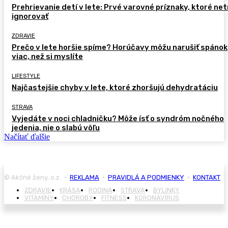
Prehrievanie detí v lete: Prvé varovné príznaky, ktoré ne
ignorovať
ZDRAVIE
Prečo v lete horšie spíme? Horúčavy môžu narušiť spánok
viac, než si myslíte
LIFESTYLE
Najčastejšie chyby v lete, ktoré zhoršujú dehydratáciu
STRAVA
Vyjedáte v noci chladničku? Môže ísť o syndróm nočného
jedenia, nie o slabú vôľu
Načítať ďalšie
© Akčné ženy, o.z. •
REKLAMA
•
PRAVIDLÁ A PODMIENKY
•
KONTAKT
ZDRAVIE
KRÁSA
RODINA
STRAVA
BYLINKY
VITAMÍNY
CHOROBY
FITNESS
KORONAVÍRUS