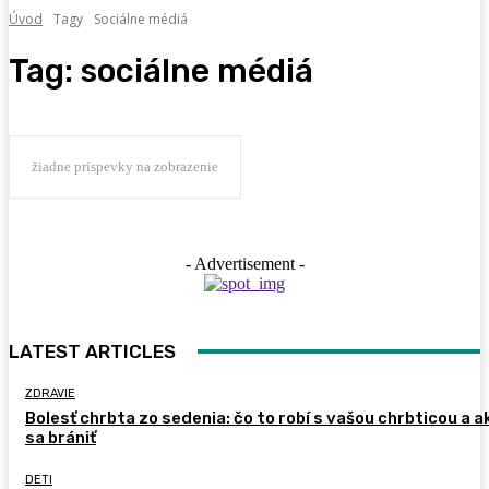
Úvod
Tagy
Sociálne médiá
Tag:
sociálne médiá
žiadne príspevky na zobrazenie
- Advertisement -
LATEST ARTICLES
ZDRAVIE
Bolesť chrbta zo sedenia: čo to robí s vašou chrbticou a a
sa brániť
DETI