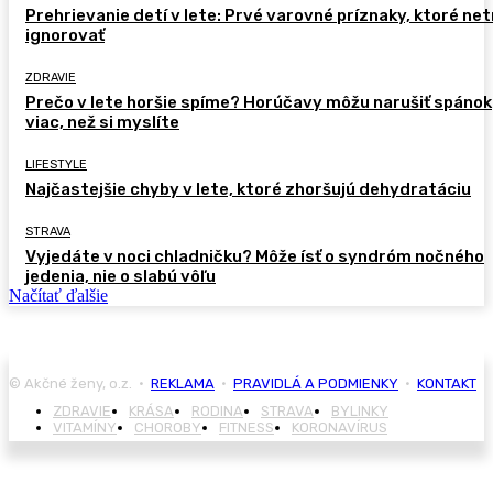
Prehrievanie detí v lete: Prvé varovné príznaky, ktoré ne
ignorovať
ZDRAVIE
Prečo v lete horšie spíme? Horúčavy môžu narušiť spánok
viac, než si myslíte
LIFESTYLE
Najčastejšie chyby v lete, ktoré zhoršujú dehydratáciu
STRAVA
Vyjedáte v noci chladničku? Môže ísť o syndróm nočného
jedenia, nie o slabú vôľu
Načítať ďalšie
© Akčné ženy, o.z. •
REKLAMA
•
PRAVIDLÁ A PODMIENKY
•
KONTAKT
ZDRAVIE
KRÁSA
RODINA
STRAVA
BYLINKY
VITAMÍNY
CHOROBY
FITNESS
KORONAVÍRUS