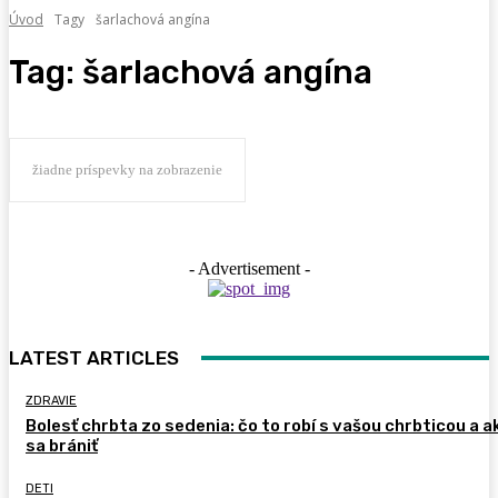
Úvod
Tagy
šarlachová angína
Tag:
šarlachová angína
žiadne príspevky na zobrazenie
- Advertisement -
LATEST ARTICLES
ZDRAVIE
Bolesť chrbta zo sedenia: čo to robí s vašou chrbticou a a
sa brániť
DETI