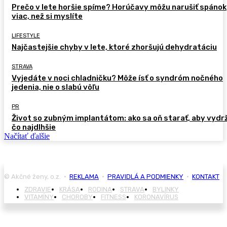
Prečo v lete horšie spíme? Horúčavy môžu narušiť spánok
viac, než si myslíte
LIFESTYLE
Najčastejšie chyby v lete, ktoré zhoršujú dehydratáciu
STRAVA
Vyjedáte v noci chladničku? Môže ísť o syndróm nočného
jedenia, nie o slabú vôľu
PR
Život so zubným implantátom: ako sa oň starať, aby vydr
čo najdlhšie
Načítať ďalšie
© Akčné ženy, o.z. •
REKLAMA
•
PRAVIDLÁ A PODMIENKY
•
KONTAKT
ZDRAVIE
KRÁSA
RODINA
STRAVA
BYLINKY
VITAMÍNY
CHOROBY
FITNESS
KORONAVÍRUS