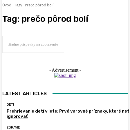
Úvod
Tagy
Prečo pôrod bolí
Tag:
prečo pôrod bolí
žiadne príspevky na zobrazenie
- Advertisement -
LATEST ARTICLES
DETI
Prehrievanie detí v lete: Prvé varovné príznaky, ktoré ne
ignorovať
ZDRAVIE