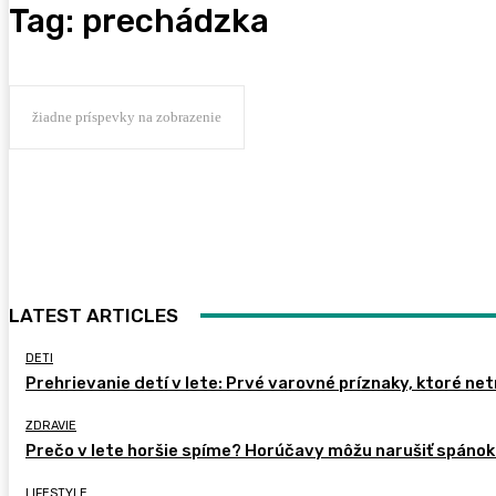
Tag:
prechádzka
žiadne príspevky na zobrazenie
LATEST ARTICLES
DETI
Prehrievanie detí v lete: Prvé varovné príznaky, ktoré ne
ZDRAVIE
Prečo v lete horšie spíme? Horúčavy môžu narušiť spánok 
LIFESTYLE