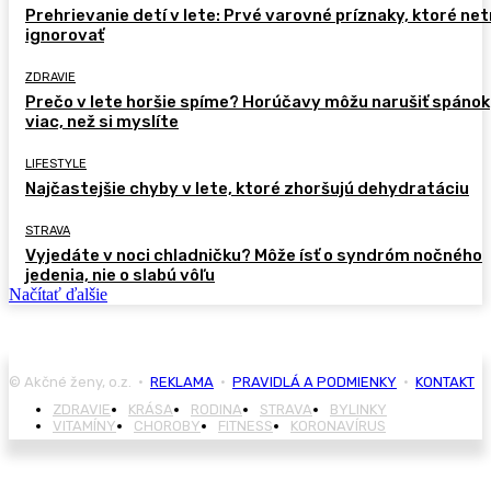
Prehrievanie detí v lete: Prvé varovné príznaky, ktoré ne
ignorovať
ZDRAVIE
Prečo v lete horšie spíme? Horúčavy môžu narušiť spánok
viac, než si myslíte
LIFESTYLE
Najčastejšie chyby v lete, ktoré zhoršujú dehydratáciu
STRAVA
Vyjedáte v noci chladničku? Môže ísť o syndróm nočného
jedenia, nie o slabú vôľu
Načítať ďalšie
© Akčné ženy, o.z. •
REKLAMA
•
PRAVIDLÁ A PODMIENKY
•
KONTAKT
ZDRAVIE
KRÁSA
RODINA
STRAVA
BYLINKY
VITAMÍNY
CHOROBY
FITNESS
KORONAVÍRUS