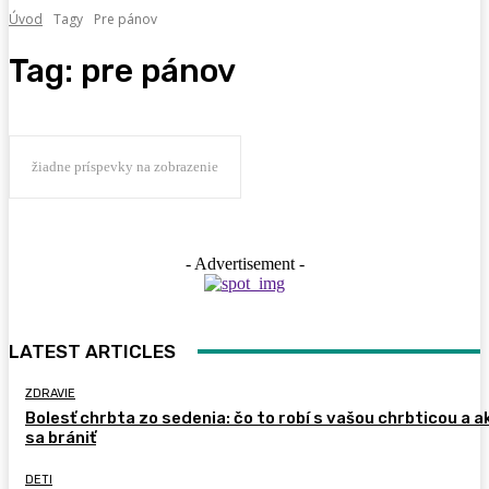
Úvod
Tagy
Pre pánov
Tag:
pre pánov
žiadne príspevky na zobrazenie
- Advertisement -
LATEST ARTICLES
ZDRAVIE
Bolesť chrbta zo sedenia: čo to robí s vašou chrbticou a a
sa brániť
DETI