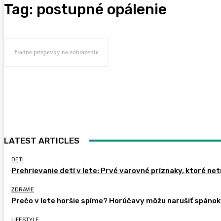
Tag:
postupné opálenie
žiadne príspevky na zobrazenie
LATEST ARTICLES
DETI
Prehrievanie detí v lete: Prvé varovné príznaky, ktoré ne
ZDRAVIE
Prečo v lete horšie spíme? Horúčavy môžu narušiť spánok 
LIFESTYLE