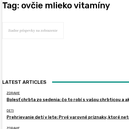
Tag:
ovčie mlieko vitamíny
žiadne príspevky na zobrazenie
LATEST ARTICLES
ZDRAVIE
Bolesť chrbta zo sedenia: čo to robí s vašou chrbticou a a
DETI
Prehrievanie detí v lete: Prvé varovné príznaky, ktoré ne
ZDRAVIE