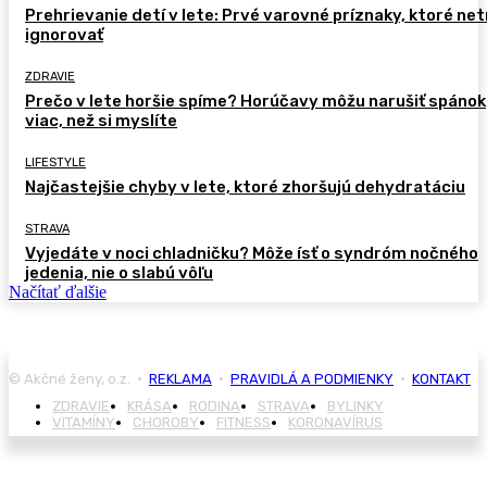
Prehrievanie detí v lete: Prvé varovné príznaky, ktoré ne
ignorovať
ZDRAVIE
Prečo v lete horšie spíme? Horúčavy môžu narušiť spánok
viac, než si myslíte
LIFESTYLE
Najčastejšie chyby v lete, ktoré zhoršujú dehydratáciu
STRAVA
Vyjedáte v noci chladničku? Môže ísť o syndróm nočného
jedenia, nie o slabú vôľu
Načítať ďalšie
© Akčné ženy, o.z. •
REKLAMA
•
PRAVIDLÁ A PODMIENKY
•
KONTAKT
ZDRAVIE
KRÁSA
RODINA
STRAVA
BYLINKY
VITAMÍNY
CHOROBY
FITNESS
KORONAVÍRUS