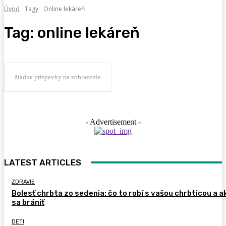
Úvod
Tagy
Online lekáreň
Tag:
online lekáreň
žiadne príspevky na zobrazenie
- Advertisement -
LATEST ARTICLES
ZDRAVIE
Bolesť chrbta zo sedenia: čo to robí s vašou chrbticou a a
sa brániť
DETI