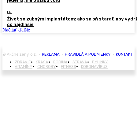
jedenia, nie o slabú vôľu
PR
Život so zubným implantátom: ako sa oň starať, aby vydr
čo najdlhšie
Načítať ďalšie
© Akčné ženy, o.z. •
REKLAMA
•
PRAVIDLÁ A PODMIENKY
•
KONTAKT
ZDRAVIE
KRÁSA
RODINA
STRAVA
BYLINKY
VITAMÍNY
CHOROBY
FITNESS
KORONAVÍRUS