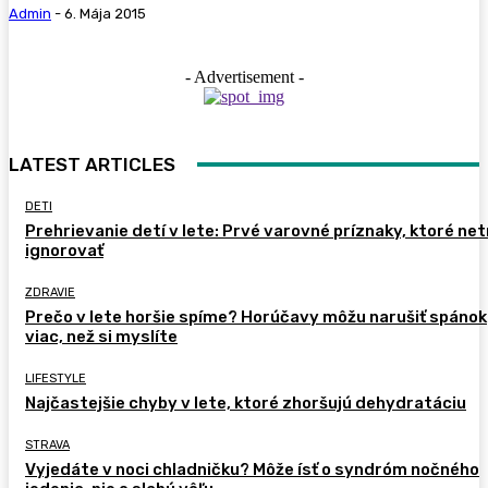
Admin
-
6. Mája 2015
- Advertisement -
LATEST ARTICLES
DETI
Prehrievanie detí v lete: Prvé varovné príznaky, ktoré ne
ignorovať
ZDRAVIE
Prečo v lete horšie spíme? Horúčavy môžu narušiť spánok
viac, než si myslíte
LIFESTYLE
Najčastejšie chyby v lete, ktoré zhoršujú dehydratáciu
STRAVA
Vyjedáte v noci chladničku? Môže ísť o syndróm nočného