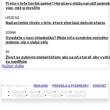
Prečo v lete horšie spíme? Horúčavy môžu narušiť spánok
viac, než si myslíte
LIFESTYLE
Najčastejšie chyby v lete, ktoré zhoršujú dehydratáciu
STRAVA
Vyjedáte v noci chladničku? Môže ísť o syndróm nočného
jedenia, nie o slabú vôľu
PR
Život so zubným implantátom: ako sa oň starať, aby vydr
čo najdlhšie
Načítať ďalšie
© Akčné ženy, o.z. •
REKLAMA
•
PRAVIDLÁ A PODMIENKY
•
KONTAKT
ZDRAVIE
KRÁSA
RODINA
STRAVA
BYLINKY
VITAMÍNY
CHOROBY
FITNESS
KORONAVÍRUS