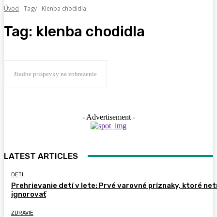
Úvod
Tagy
Klenba chodidla
Tag:
klenba chodidla
žiadne príspevky na zobrazenie
- Advertisement -
LATEST ARTICLES
DETI
Prehrievanie detí v lete: Prvé varovné príznaky, ktoré ne
ignorovať
ZDRAVIE