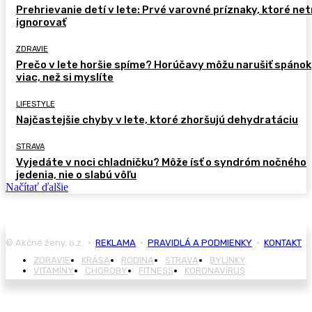
Prehrievanie detí v lete: Prvé varovné príznaky, ktoré ne
ignorovať
ZDRAVIE
Prečo v lete horšie spíme? Horúčavy môžu narušiť spánok
viac, než si myslíte
LIFESTYLE
Najčastejšie chyby v lete, ktoré zhoršujú dehydratáciu
STRAVA
Vyjedáte v noci chladničku? Môže ísť o syndróm nočného
jedenia, nie o slabú vôľu
Načítať ďalšie
© Akčné ženy, o.z. •
REKLAMA
•
PRAVIDLÁ A PODMIENKY
•
KONTAKT
ZDRAVIE
KRÁSA
RODINA
STRAVA
BYLINKY
VITAMÍNY
CHOROBY
FITNESS
KORONAVÍRUS