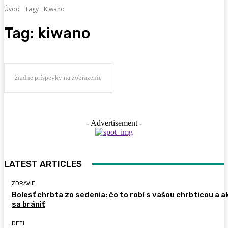
Úvod
Tagy
Kiwano
Tag:
kiwano
žiadne príspevky na zobrazenie
- Advertisement -
LATEST ARTICLES
ZDRAVIE
Bolesť chrbta zo sedenia: čo to robí s vašou chrbticou a a
sa brániť
DETI