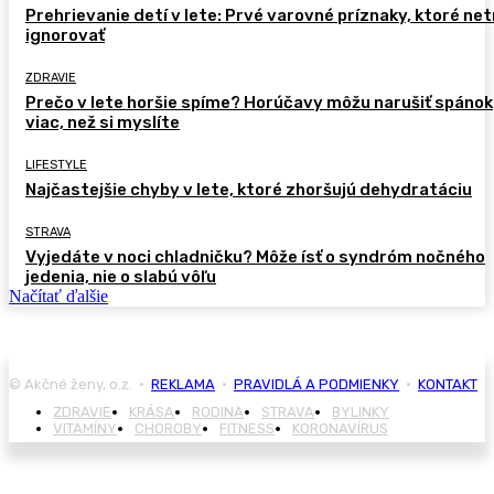
Prehrievanie detí v lete: Prvé varovné príznaky, ktoré ne
ignorovať
ZDRAVIE
Prečo v lete horšie spíme? Horúčavy môžu narušiť spánok
viac, než si myslíte
LIFESTYLE
Najčastejšie chyby v lete, ktoré zhoršujú dehydratáciu
STRAVA
Vyjedáte v noci chladničku? Môže ísť o syndróm nočného
jedenia, nie o slabú vôľu
Načítať ďalšie
© Akčné ženy, o.z. •
REKLAMA
•
PRAVIDLÁ A PODMIENKY
•
KONTAKT
ZDRAVIE
KRÁSA
RODINA
STRAVA
BYLINKY
VITAMÍNY
CHOROBY
FITNESS
KORONAVÍRUS