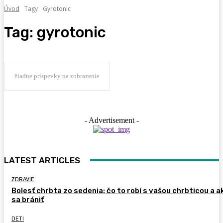
Úvod
Tagy
Gyrotonic
Tag:
gyrotonic
žiadne príspevky na zobrazenie
- Advertisement -
LATEST ARTICLES
ZDRAVIE
Bolesť chrbta zo sedenia: čo to robí s vašou chrbticou a a
sa brániť
DETI