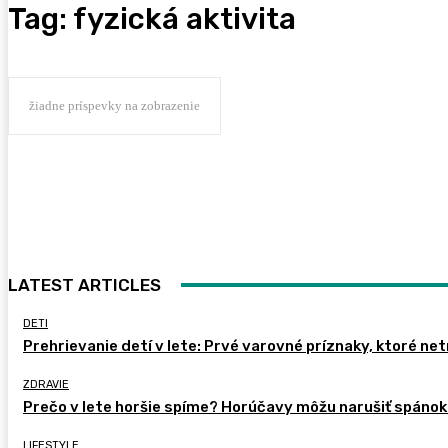
Tag:
fyzická aktivita
žiadne príspevky na zobrazenie
LATEST ARTICLES
DETI
Prehrievanie detí v lete: Prvé varovné príznaky, ktoré ne
ZDRAVIE
Prečo v lete horšie spíme? Horúčavy môžu narušiť spánok 
LIFESTYLE