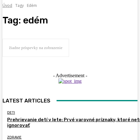
Úvod
Tagy
Edém
Tag:
edém
žiadne príspevky na zobrazenie
- Advertisement -
LATEST ARTICLES
DETI
Prehrievanie detí v lete: Prvé varovné príznaky, ktoré ne
ignorovať
ZDRAVIE