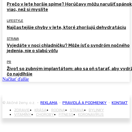
Prečo v lete horšie spíme? Horúčavy môžu narušiť spánok
viac, než si myslíte
LIFESTYLE
Najčastejšie chyby v lete, ktoré zhoršujú dehydratáciu
STRAVA
Vyjedáte v noci chladničku? Môže ísť o syndróm nočného
jedenia, nie o slabú vôľu
PR
Život so zubným implantátom: ako sa oň starať, aby vydr
čo najdlhšie
Načítať ďalšie
© Akčné ženy, o.z. •
REKLAMA
•
PRAVIDLÁ A PODMIENKY
•
KONTAKT
ZDRAVIE
KRÁSA
RODINA
STRAVA
BYLINKY
VITAMÍNY
CHOROBY
FITNESS
KORONAVÍRUS