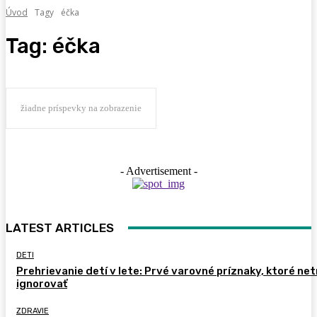
Úvod
Tagy
éčka
Tag:
éčka
žiadne príspevky na zobrazenie
- Advertisement -
LATEST ARTICLES
DETI
Prehrievanie detí v lete: Prvé varovné príznaky, ktoré ne
ignorovať
ZDRAVIE