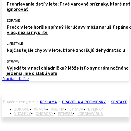
Prehrievanie detí v lete: Prvé varovné príznaky, ktoré ne
ignorovať
ZDRAVIE
Prečo v lete horšie spíme? Horúčavy môžu narušiť spánok
viac, než si myslíte
LIFESTYLE
Najčastejšie chyby v lete, ktoré zhoršujú dehydratáciu
STRAVA
Vyjedáte v noci chladničku? Môže ísť o syndróm nočného
jedenia, nie o slabú vôľu
Načítať ďalšie
© Akčné ženy, o.z. •
REKLAMA
•
PRAVIDLÁ A PODMIENKY
•
KONTAKT
ZDRAVIE
KRÁSA
RODINA
STRAVA
BYLINKY
VITAMÍNY
CHOROBY
FITNESS
KORONAVÍRUS