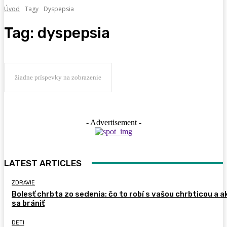
Úvod
Tagy
Dyspepsia
Tag:
dyspepsia
žiadne príspevky na zobrazenie
- Advertisement -
LATEST ARTICLES
ZDRAVIE
Bolesť chrbta zo sedenia: čo to robí s vašou chrbticou a a
sa brániť
DETI