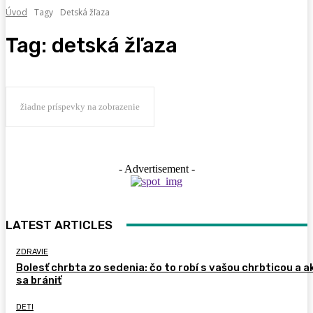
Úvod
Tagy
Detská žľaza
Tag:
detská žľaza
žiadne príspevky na zobrazenie
- Advertisement -
LATEST ARTICLES
ZDRAVIE
Bolesť chrbta zo sedenia: čo to robí s vašou chrbticou a a
sa brániť
DETI