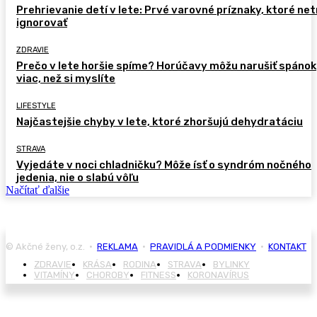
Prehrievanie detí v lete: Prvé varovné príznaky, ktoré ne
ignorovať
ZDRAVIE
Prečo v lete horšie spíme? Horúčavy môžu narušiť spánok
viac, než si myslíte
LIFESTYLE
Najčastejšie chyby v lete, ktoré zhoršujú dehydratáciu
STRAVA
Vyjedáte v noci chladničku? Môže ísť o syndróm nočného
jedenia, nie o slabú vôľu
Načítať ďalšie
© Akčné ženy, o.z. •
REKLAMA
•
PRAVIDLÁ A PODMIENKY
•
KONTAKT
ZDRAVIE
KRÁSA
RODINA
STRAVA
BYLINKY
VITAMÍNY
CHOROBY
FITNESS
KORONAVÍRUS