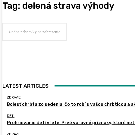
Tag:
delená strava výhody
žiadne príspevky na zobrazenie
LATEST ARTICLES
ZDRAVIE
Bolesť chrbta zo sedenia: čo to robí s vašou chrbticou a a
DETI
Prehrievanie detí v lete: Prvé varovné príznaky, ktoré ne
ZDRAVIE