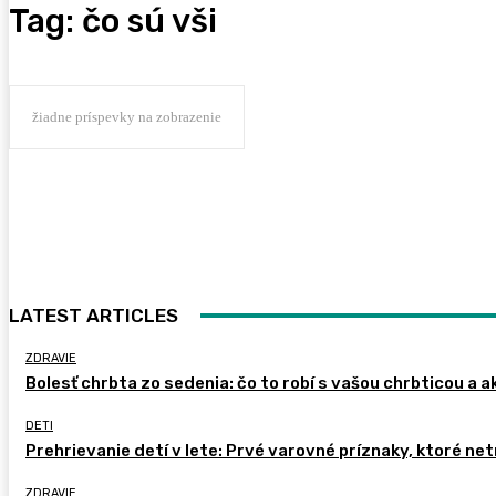
Tag:
čo sú vši
žiadne príspevky na zobrazenie
LATEST ARTICLES
ZDRAVIE
Bolesť chrbta zo sedenia: čo to robí s vašou chrbticou a a
DETI
Prehrievanie detí v lete: Prvé varovné príznaky, ktoré ne
ZDRAVIE