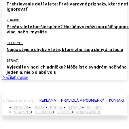
Prehrievanie detí v lete: Prvé varovné príznaky, ktoré ne
ignorovať
ZDRAVIE
Prečo v lete horšie spíme? Horúčavy môžu narušiť spánok
viac, než si myslíte
LIFESTYLE
Najčastejšie chyby v lete, ktoré zhoršujú dehydratáciu
STRAVA
Vyjedáte v noci chladničku? Môže ísť o syndróm nočného
jedenia, nie o slabú vôľu
Načítať ďalšie
© Akčné ženy, o.z. •
REKLAMA
•
PRAVIDLÁ A PODMIENKY
•
KONTAKT
ZDRAVIE
KRÁSA
RODINA
STRAVA
BYLINKY
VITAMÍNY
CHOROBY
FITNESS
KORONAVÍRUS