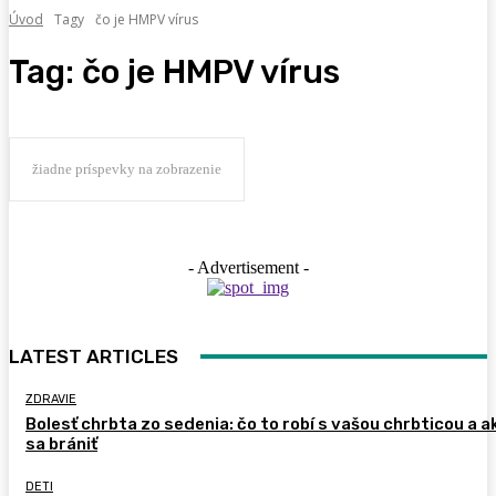
Úvod
Tagy
čo je HMPV vírus
Tag:
čo je HMPV vírus
žiadne príspevky na zobrazenie
- Advertisement -
LATEST ARTICLES
ZDRAVIE
Bolesť chrbta zo sedenia: čo to robí s vašou chrbticou a a
sa brániť
DETI