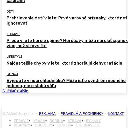
sa brániť
DETI
Prehrievanie detí v lete: Prvé varovné príznaky, ktoré ne
ignorovať
ZDRAVIE
Prečo v lete horšie spíme? Horúčavy môžu narušiť spánok
viac, než si myslíte
LIFESTYLE
Najčastejšie chyby v lete, ktoré zhoršujú dehydratáciu
STRAVA
Vyjedáte v noci chladničku? Môže ísť o syndróm nočného
jedenia, nie o slabú vôľu
Načítať ďalšie
© Akčné ženy, o.z. •
REKLAMA
•
PRAVIDLÁ A PODMIENKY
•
KONTAKT
ZDRAVIE
KRÁSA
RODINA
STRAVA
BYLINKY
VITAMÍNY
CHOROBY
FITNESS
KORONAVÍRUS