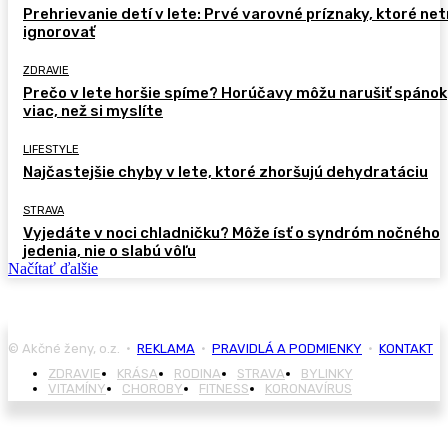
Prehrievanie detí v lete: Prvé varovné príznaky, ktoré ne
ignorovať
ZDRAVIE
Prečo v lete horšie spíme? Horúčavy môžu narušiť spánok
viac, než si myslíte
LIFESTYLE
Najčastejšie chyby v lete, ktoré zhoršujú dehydratáciu
STRAVA
Vyjedáte v noci chladničku? Môže ísť o syndróm nočného
jedenia, nie o slabú vôľu
Načítať ďalšie
© Akčné ženy, o.z. •
REKLAMA
•
PRAVIDLÁ A PODMIENKY
•
KONTAKT
ZDRAVIE
KRÁSA
RODINA
STRAVA
BYLINKY
VITAMÍNY
CHOROBY
FITNESS
KORONAVÍRUS