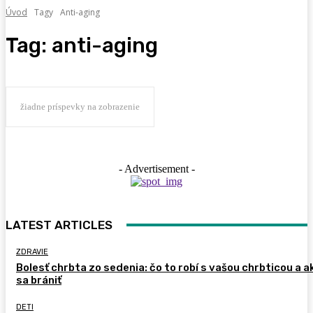
Úvod
Tagy
Anti-aging
Tag:
anti-aging
žiadne príspevky na zobrazenie
- Advertisement -
LATEST ARTICLES
ZDRAVIE
Bolesť chrbta zo sedenia: čo to robí s vašou chrbticou a a
sa brániť
DETI