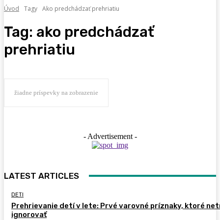
Úvod
Tagy
Ako predchádzať prehriatiu
Tag:
ako predchádzať
prehriatiu
žiadne príspevky na zobrazenie
- Advertisement -
LATEST ARTICLES
DETI
Prehrievanie detí v lete: Prvé varovné príznaky, ktoré ne
ignorovať