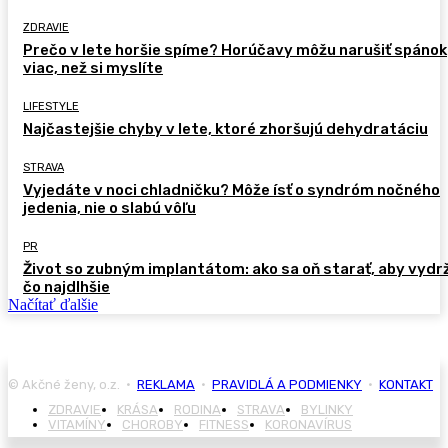
ZDRAVIE
Prečo v lete horšie spíme? Horúčavy môžu narušiť spánok
viac, než si myslíte
LIFESTYLE
Najčastejšie chyby v lete, ktoré zhoršujú dehydratáciu
STRAVA
Vyjedáte v noci chladničku? Môže ísť o syndróm nočného
jedenia, nie o slabú vôľu
PR
Život so zubným implantátom: ako sa oň starať, aby vydr
čo najdlhšie
Načítať ďalšie
© Akčné ženy, o.z. •
REKLAMA
•
PRAVIDLÁ A PODMIENKY
•
KONTAKT
ZDRAVIE
KRÁSA
RODINA
STRAVA
BYLINKY
VITAMÍNY
CHOROBY
FITNESS
KORONAVÍRUS