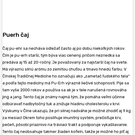
Puerh čaj
Čaj pu-ehr sa necháva odležať často aj po dobu niekoľkých rokov.
Čím je pu-erh starší, tým býva viac cenený, pričom nezriedka sa
predáva aj 15 až 20-ročný. Je považovaný za najstarší čaj na svete.
Má výraznú silnú arómu zo zemitou chuťou a tmavo hnedú farbu. V
Čínskej Tradičnej Medicíne ho označujú ako „zametač ľudského tela“
a podľa tejto medicíny má Pu-Erh výrazné liečivé schopnosti. Pije sa
tam vyše 2000 rokov a používa sa ak je v tele narušená rovnováha
jing a jang. Tento čaj je známy najmä tým, že pomáha veľmi účinne
odbúravať nadbytočný tuk a znižuje hladinu cholesterolu v krvi.
Výskumy v Číne ukazujú, že pri silnej nadváhe je možné zhodiť aj 9 kg
za mesiac! Okrem toho posilňuje imunitný systém, prečisťuje krv,
pečeň, pôsobí priaznivo na tráviaci trakt a podporuje vykašliavanie.
Tento čaj neobsahuje takmer žiaden kofeín, takže je možné ho piť aj