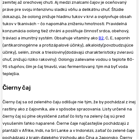
zemitej až orechovej chuti. Aj medzi znalcami čajov je oceňovaný
práve pre svoju intenzívnu sladkú vôňu a delikátnu chuť. Štúdie
dokazujú, že oolong znižuje hladinu tukov v krvi a ovplyvňuje obsah
tukov v tkanivách – čo napomáha zníženiu hmotnosti. Pravidelná
konzumácia oolong tiež chráni a posilňuje činnosť srdca, obehový,
tráviaci a imunitný systém. Obsahuje vitamíny ako
B2
, C, E, saponín
(antikarcinogénne a protizápalové účinky), alkaloidy(povzbudzujúce
účinky), selén, zinok a triesloviny(dodávajú charakteristicky zvieravú
chuť, znižujú riziko rakoviny). Oolongy zalievame vodou o teplote 80-
95 stupňov, čím je čaj tmavší, viac fermentovaný, tým má byť voda
teplejšia.
Čierny čaj
Čierny čaj sa od zeleného čaju odlišuje nie tým, že by pochádzal z inej
rastliny ako z čajovníka, ale v spôsobe spracovania. Listy určené na
čierny čaj sú plne okysličené zatiaľ čo listy na zelený čaj sú pred
vysušením ľahko naparené. Čierne čaje najčastejšie pochádzajú z
plantáží v Afrike, Indii, na Srí Lanke a v Indonézii, zatiaľ čo zelené čaje
pochádzajú z krajín ďalekého Východu ako Čína a Japonsko. Čierny