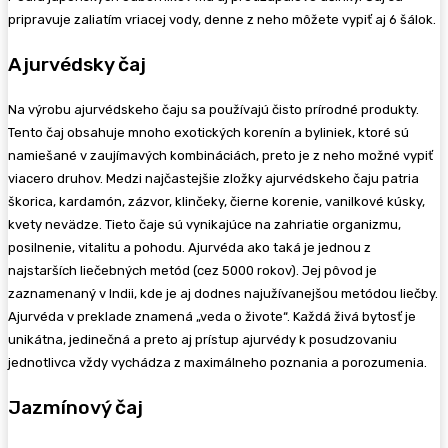
pripravuje zaliatím vriacej vody, denne z neho môžete vypiť aj 6 šálok.
Ajurvédsky čaj
Na výrobu ajurvédskeho čaju sa používajú čisto prírodné produkty.
Tento čaj obsahuje mnoho exotických korenín a byliniek, ktoré sú
namiešané v zaujímavých kombináciách, preto je z neho možné vypiť
viacero druhov. Medzi najčastejšie zložky ajurvédskeho čaju patria
škorica, kardamón, zázvor, klinčeky, čierne korenie, vanilkové kúsky,
kvety nevädze. Tieto čaje sú vynikajúce na zahriatie organizmu,
posilnenie, vitalitu a pohodu. Ajurvéda ako taká je jednou z
najstarších liečebných metód (cez 5000 rokov). Jej pôvod je
zaznamenaný v Indii, kde je aj dodnes najužívanejšou metódou liečby.
Ajurvéda v preklade znamená „veda o živote“. Každá živá bytosť je
unikátna, jedinečná a preto aj prístup ajurvédy k posudzovaniu
jednotlivca vždy vychádza z maximálneho poznania a porozumenia.
Jazmínový čaj