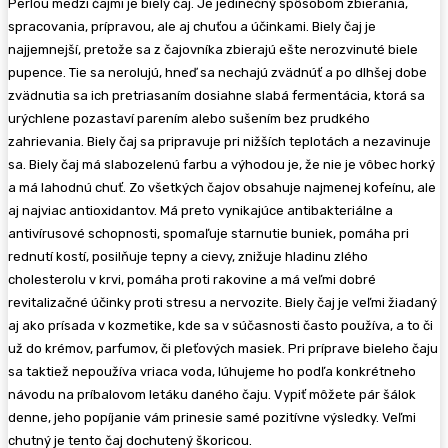
Perlou medzi čajmi je biely čaj. Je jedinečný spôsobom zbierania,
spracovania, prípravou, ale aj chuťou a účinkami. Biely čaj je
najjemnejší, pretože sa z čajovníka zbierajú ešte nerozvinuté biele
pupence. Tie sa nerolujú, hneď sa nechajú zvädnúť a po dlhšej dobe
zvädnutia sa ich pretriasaním dosiahne slabá fermentácia, ktorá sa
urýchlene pozastaví parením alebo sušením bez prudkého
zahrievania. Biely čaj sa pripravuje pri nižších teplotách a nezavinuje
sa. Biely čaj má slabozelenú farbu a výhodou je, že nie je vôbec horký
a má lahodnú chuť. Zo všetkých čajov obsahuje najmenej kofeínu, ale
aj najviac antioxidantov. Má preto vynikajúce antibakteriálne a
antivírusové schopnosti, spomaľuje starnutie buniek, pomáha pri
rednutí kostí, posilňuje tepny a cievy, znižuje hladinu zlého
cholesterolu v krvi, pomáha proti rakovine a má veľmi dobré
revitalizačné účinky proti stresu a nervozite. Biely čaj je veľmi žiadaný
aj ako prísada v kozmetike, kde sa v súčasnosti často používa, a to či
už do krémov, parfumov, či pleťových masiek. Pri príprave bieleho čaju
sa taktiež nepoužíva vriaca voda, lúhujeme ho podľa konkrétneho
návodu na príbalovom letáku daného čaju. Vypiť môžete pár šálok
denne, jeho popíjanie vám prinesie samé pozitívne výsledky. Veľmi
chutný je tento čaj dochutený škoricou.