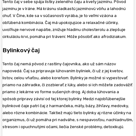
Tento čaj v sebe spája lístky zeleného čaju a kvety jazmínu. Pôvod
jazmínu je v Iráne. Má krásnu sladkastú jazmínovú vôňu a lahodnú
chuť. V Číne, kde sa v súčasnosti vyrába, je to veľmi vzácna a
obľúbená kombinácia. Čaj má upokojujúce a relaxačné účinky,
uvoľňuje nervové napätie, znižuje hladinu cholesterolu a zlepšuje
cirkuláciu krvi, pomáha pri trávení. Môže pôsobiť ako afrodiziakum.
Bylinkový čaj
Tento čaj nemá pôvod z rastliny čajovníka, ako už sám názov
napovedá. Čaj sa pripravuje lúhovaním byliniek, či už z jej kvetov,
listov, celou vňaťou, alebo koreňom. Bylinky je možné si vypestovať
priamo na záhradke, či zozbierať z lúky, alebo si ich môžete zadovážiť
priamo z lekárne vo forme sušených drog. Aj doba lúhovania a
spôsob prípravy závisí od tej ktorej bylinky. Medzi najobľúbenejšie
bylinkové čaje patrí čaj z harmančeka, mäty, bázy, žihľavy, medovky,
alebo rôzne kombinácie. Taktiež majú tieto bylinky aj rôzne účinky na
organizmus, či už pomáha pri nadváhe, s nespavosťou, nachladnutím,
stresom i opuchnutými očami, liečia ženské problémy, detoxikujú.