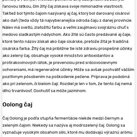
ľanovou látkou, čím žltý čaj získava svoje mimoriadne vlastnosti.
Taktiež bol týmto čajom nazývaný aj čaj, ktorý bol darovaný cisárovi
ako daň (teda vždy tá najvyberanejšia odroda čaju z danej provincie.
Nálev má svetlú, zlatožltú farbu a veľmi zaujímavú svojráznu chuť s
medovo sladkastým nádychom. Ako žlté sú často predávané aj čaje,
ktoré tento názov získali ako čaje cisárske, pretože žltá je tradičná
cisárska farba. Žltý čaj má približne tie isté zdraviu prospešné účinky
ako zelený čaj, obsahuje vysoké množstvo antioxidantov a
protirakovinových látok, je prevenciou pred srdcovocievnymi
ochoreniami, má regeneračné účinky. Môže sa avšak pochváliť väčším
pozitívnym pôsobením na poškodenie pečene. Príprava je podobná
ako pri zelenom, či bielom čaji. Rozdiel je len v tom, že tento čaj nemá
dlhú trvanlivosť. Dochutiť sa môže jazmínom.
Oolong čaj
Čaj Oolong je podľa stupňa fermentácie niekde medzi čiernym a
zeleným čajom. Niekedy sa nazýva aj modrozelený čaj. Oolong sa
vyznačuje vysokým obsahom silíc, ktoré mu dodávajú výraznú arómu