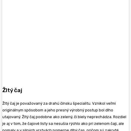
Žltý čaj
Žltý čaj je považovaný za drahú čínsku špecialitu. Vznikol veľmi
originálnym spôsobom a jeho presný výrobný postup bol dlho
utajovaný. Žltý čaj podobne ako zelený, či biely neprechádza. Rozdiel
je aj v tom, že čajové listy sa nesušia rýchlo ako pri zelenom čaji, ale
pomaly a v silných vrstvách pomerne dlhý čas, pričom sú zakryté