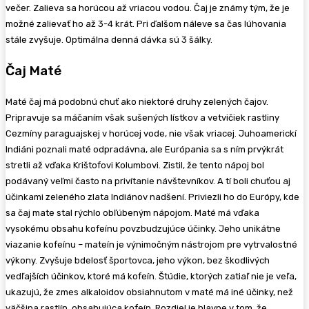
večer. Zalieva sa horúcou až vriacou vodou. Čaj je známy tým, že je
možné zalievať ho až 3-4 krát. Pri ďalšom náleve sa čas lúhovania
stále zvyšuje. Optimálna denná dávka sú 3 šálky.
Čaj Maté
Maté čaj má podobnú chuť ako niektoré druhy zelených čajov.
Pripravuje sa máčaním však sušených lístkov a vetvičiek rastliny
Cezmíny paraguajskej v horúcej vode, nie však vriacej. Juhoamerickí
Indiáni poznali maté odpradávna, ale Európania sa s ním prvýkrát
stretli až vďaka Krištofovi Kolumbovi. Zistil, že tento nápoj bol
podávaný veľmi často na privítanie návštevníkov. A tí boli chuťou aj
účinkami zeleného zlata Indiánov nadšení. Priviezli ho do Európy, kde
sa čaj mate stal rýchlo obľúbeným nápojom. Maté má vďaka
vysokému obsahu kofeínu povzbudzujúce účinky. Jeho unikátne
viazanie kofeínu – mateín je výnimočným nástrojom pre vytrvalostné
výkony. Zvyšuje bdelosť športovca, jeho výkon, bez škodlivých
vedľajších účinkov, ktoré má kofeín. Štúdie, ktorých zatiaľ nie je veľa,
ukazujú, že zmes alkaloidov obsiahnutom v maté má iné účinky, než
väčšina rastlín, obsahujúca kofeín. Rozdiel je hlavne v tom, že