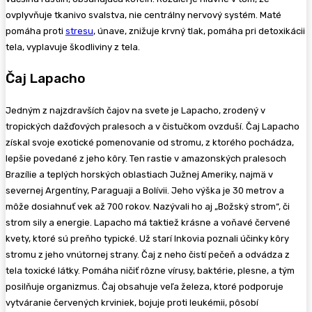
ovplyvňuje tkanivo svalstva, nie centrálny nervový systém. Maté
pomáha proti
stresu
, únave, znižuje krvný tlak, pomáha pri detoxikácii
tela, vyplavuje škodliviny z tela.
Čaj Lapacho
Jedným z najzdravších čajov na svete je Lapacho, zrodený v
tropických dažďových pralesoch a v čistučkom ovzduší. Čaj Lapacho
získal svoje exotické pomenovanie od stromu, z ktorého pochádza,
lepšie povedané z jeho kôry. Ten rastie v amazonských pralesoch
Brazílie a teplých horských oblastiach Južnej Ameriky, najmä v
severnej Argentíny, Paraguaji a Bolívii. Jeho výška je 30 metrov a
môže dosiahnuť vek až 700 rokov. Nazývali ho aj „Božský strom“, či
strom sily a energie. Lapacho má taktiež krásne a voňavé červené
kvety, ktoré sú preňho typické. Už starí Inkovia poznali účinky kôry
stromu z jeho vnútornej strany. Čaj z neho čistí pečeň a odvádza z
tela toxické látky. Pomáha ničiť rôzne vírusy, baktérie, plesne, a tým
posilňuje organizmus. Čaj obsahuje veľa železa, ktoré podporuje
vytváranie červených krviniek, bojuje proti leukémii, pôsobí