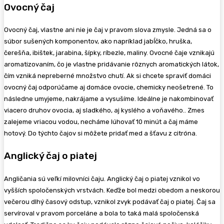
Ovocný čaj
Ovocný čaj, vlastne ani nie je čaj v pravom slova zmysle. Jedná sa o
súbor sušených komponentov, ako napríklad jabĺčko, hruška,
čerešňa, ibištek, jarabina, šípky, ríbezle, maliny. Ovocné čaje vznikajú
aromatizovaním, čo je vlastne pridávanie rôznych aromatických látok,
čím vzniká nepreberné množstvo chutí. Ak si chcete spraviť domáci
ovocný čaj odporúčame aj domáce ovocie, chemicky neošetrené. To
následne umyjeme, nakrájame a vysušíme. Ideálne je nakombinovať
viacero druhov ovocia, aj sladkého, aj kyslého a voňavého.. Zmes
zalejeme vriacou vodou, necháme lúhovať 10 minút a čaj máme
hotový. Do týchto čajov si môžete pridať med a šťavu z citróna.
Anglický čaj o piatej
Angličania sú veľkí milovníci čaju. Anglický čaj o piatej vznikol vo
vyšších spoločenských vrstvách. Keďže bol medzi obedom a neskorou
večerou dlhý časový odstup, vznikol zvyk podávať čaj o piatej. Čaj sa
servíroval v pravom porceláne a bola to taká malá spoločenská