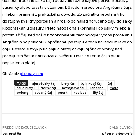
udalosť. Tradične sa ku čaju podávalo rôzne čajové pečivo, koláčiky,
sušienky alebo toasty s džemom. Dôvodom prečo pijú Angličania čaj s
mliekom pramení z praktického dôvodu. Zo začiatku nebol na trhu
dostupný kvalitný porcelán a hrozilo po naliatí horúceho čaju do šálky
k popraskaniu glazúry. Preto naopak najskôr naliali do šálky mlieko a
potom až čaj. Keď došlo k zdokonaleniu technológie výroby porcelánu
Angličania sa priklonili k opačnému postupu a teda nalievali mlieko do
čaju. Neskôr si zvyk pitia čaju o piatej osvojili aj široké vrstvy, keď
pracujúcim často nahrádzal aj večeru. Dnes sa tento čaj o piatej
nepije len o piatej.
Obrázok:
pixabay.com
TAGS
ajurvédsky čaj
biely čaj
bylinkový čaj
čaj
čaj o piatej
čierny čaj
jazmínový čaj
lapacho
maté
oolong
ovocný čaj
puerh
rooibos
žltý čaj
PREDCHÁDZAJÚCI ČLÁNOK
ĎALŠÍ ČLÁNOK
Zelený čaj
Káva a kávovník