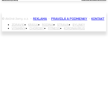
© Akčné ženy, o.z. •
REKLAMA
•
PRAVIDLÁ A PODMIENKY
•
KONTAKT
ZDRAVIE
KRÁSA
RODINA
STRAVA
BYLINKY
VITAMÍNY
CHOROBY
FITNESS
KORONAVÍRUS