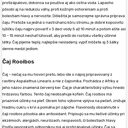
protizápalovo, dokonca sa používa aj ako ústna voda. Lapacho
pôsobí aj na redukciu váhy, proti kožným ochoreniam a proti
bolestiam hlavy a nervozite. Dôležitá je samozrejme správna príprava
čaju. Pretože sa jedná o nastrúhanú kôru stromu, je dobré kopcovitú
lyžičku čaju najprv povariť v 3 deci vody 5 až 10 minút a potom ešte asi
10 – 15 minút nechať lúhovať, aby prešli do roztoku všetky účinné
látky. Čaj pijeme teplý, najlepšie nesladený, vypiť môžete aj 3 šálky
denne medzi jedlom.
Čaj Rooibos
Čaj – nečaj sa mu hovorí preto, lebo ide o nápoj pripravovaný z
rastliny Aspalathus Linearis a nie z čajovníka. Pochádza z Afriky a
jeho názov znamená červený ker. Čaj je charakteristický sýtou hnedo
hrdzavou farbou. Tento čaj neobsahuje kofeín. Čaj rooibos má
priaznivé účinky na pleť. Okrem toho výborne vplýva na pečeň, znižuje
hladinu cukru v krvi a pomáha pri zápche. Flavonoidy obsiahnuté v
čaji rooibos pôsobia ako antioxidant. Pripisujú sa mu liečivé účinky pri
ekzémoch, alergiách, neurózach, nespavosti, či bolestiach hlavy.
Podľa japonských odborníkov má aj protizápalové účinky. Čaj sa