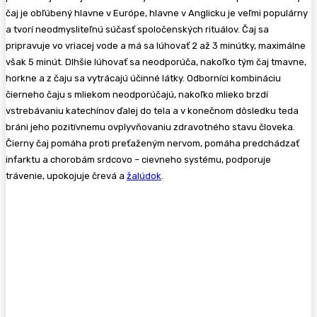
čaj je obľúbený hlavne v Európe, hlavne v Anglicku je veľmi populárny
a tvorí neodmysliteľnú súčasť spoločenských rituálov. Čaj sa
pripravuje vo vriacej vode a má sa lúhovať 2 až 3 minútky, maximálne
však 5 minút. Dlhšie lúhovať sa neodporúča, nakoľko tým čaj tmavne,
horkne a z čaju sa vytrácajú účinné látky. Odborníci kombináciu
čierneho čaju s mliekom neodporúčajú, nakoľko mlieko brzdí
vstrebávaniu katechínov ďalej do tela a v konečnom dôsledku teda
bráni jeho pozitívnemu ovplyvňovaniu zdravotného stavu človeka.
Čierny čaj pomáha proti preťaženým nervom, pomáha predchádzať
infarktu a chorobám srdcovo – cievneho systému, podporuje
trávenie, upokojuje črevá a
žalúdok
.