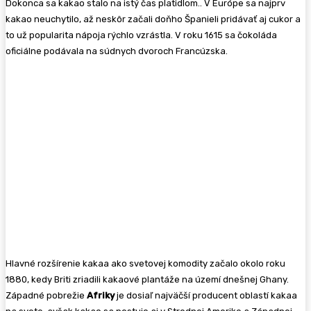
Dokonca sa kakao stalo na istý čas platidlom.. V Európe sa najprv
kakao neuchytilo, až neskôr začali doňho Španieli pridávať aj cukor a
to už popularita nápoja rýchlo vzrástla. V roku 1615 sa čokoláda
oficiálne podávala na súdnych dvoroch Francúzska.
Hlavné rozšírenie kakaa ako svetovej komodity začalo okolo roku
1880, kedy Briti zriadili kakaové plantáže na území dnešnej Ghany.
Západné pobrežie
Afriky
je dosiaľ najväčší producent oblastí kakaa