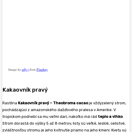
Image by
ally j
from
Pixabay
Kakaovník pravý
Rastlina
Kakaovník pravý – Theobroma cacao
je vždyzelený strom,
pochádzajúci z amazonského dažďového pralesa v Amerike. V
tropickom podnebí sa mu veľmi darí, nakoľko má rád
teplo a vlhko
.
Strom dorastá do výšky 5 až 8 metrov, listy sú veľké, lesklé, celistvé,
zvláštnosťou stromu je jeho kvitnutie priamo na jeho kmeni. Kvety sú