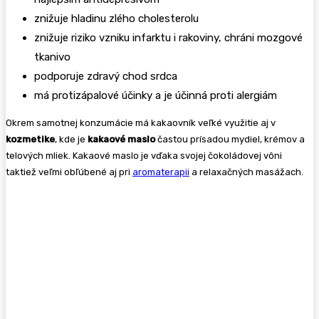
znižuje hladinu zlého cholesterolu
znižuje riziko vzniku infarktu i rakoviny, chráni mozgové
tkanivo
podporuje zdravý chod srdca
má protizápalové účinky a je účinná proti alergiám
Okrem samotnej konzumácie má kakaovník veľké využitie aj v
kozmetike
, kde je
kakaové maslo
častou prísadou mydiel, krémov a
telových mliek. Kakaové maslo je vďaka svojej čokoládovej vôni
taktiež veľmi obľúbené aj pri
aromaterapii
a relaxačných masážach.