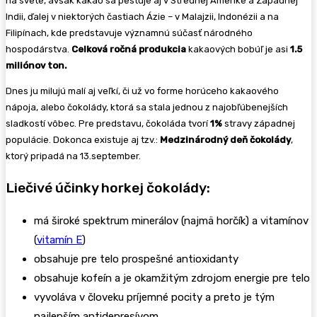
na svete, avšak kakao sa pestuje aj v Strednej Amerike a Západnej
Indii, ďalej v niektorých častiach Ázie – v Malajzii, Indonézii a na
Filipínach, kde predstavuje významnú súčasť národného
hospodárstva.
Celková ročná produkcia
kakaových bobúľ je asi
1.5
miliónov ton.
Dnes ju milujú malí aj veľkí, či už vo forme horúceho kakaového
nápoja, alebo čokolády, ktorá sa stala jednou z najobľúbenejších
sladkostí vôbec. Pre predstavu, čokoláda tvorí
1%
stravy západnej
populácie. Dokonca existuje aj tzv.:
Medzinárodný deň čokolády
,
ktorý pripadá na 13.september.
Liečivé účinky horkej čokolády:
má široké spektrum minerálov (najmä horčík) a vitamínov
(
vitamín E
)
obsahuje pre telo prospešné antioxidanty
obsahuje kofeín a je okamžitým zdrojom energie pre telo
vyvoláva v človeku príjemné pocity a preto je tým
najlepším antidepresívom