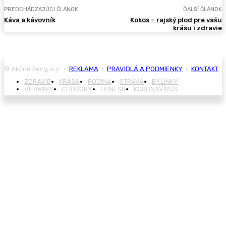
PREDCHÁDZAJÚCI ČLÁNOK
ĎALŠÍ ČLÁNOK
Káva a kávovník
Kokos – rajský plod pre vašu
krásu i zdravie
© Akčné ženy, o.z. •
REKLAMA
•
PRAVIDLÁ A PODMIENKY
•
KONTAKT
ZDRAVIE
KRÁSA
RODINA
STRAVA
BYLINKY
VITAMÍNY
CHOROBY
FITNESS
KORONAVÍRUS