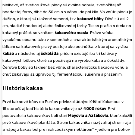
bielkavé, až svetloružové, plody sú oválne bobule, svetložltej až
hnedastej farby, dlhé do 30 cm a s váhou do pol kila. Vo vnútri plodu je
dužina, v ktorej sú uložené semená, tzv.
kakaové bôby
. Dlhé sú asi 2
cm, hladké hnedastej alebo fialkovastej farby. Tie sa pražia a drvia na
kakaový prášok so vznikom
kakaového masla
. Práve vďaka
vysokému obsahu tuku v semenách a charakteristickým aromatickým
látkam sa kakaovník pravý pestuje ako pochúťka, z ktorej sa vyrába
kakao
a následne aj
čokoláda
, pričom existujú iba tri kultivary
kakaových bôbov, ktoré sa používajú na výrobu kakaa a čokolády.
Čerstvé bôby sú takmer bez vône, charakteristickú kakaovú vôňu a
chuť získavajú až úpravou t.j. fermentáciou, sušením a pražením.
História kakaa
Prvé kakaové bôby do Európy priviezol údajne Krištof Kolumbus v
15.storočí, aj keď história kakaovníkov je až
4000 rokov
. Prví
pestovatelia kakaovníkov boli starí
Mayovia a Aztékovia
, ktorí založili
prvé kakaovníkové plantáže. Strom kakaovníka nazývali aj strom raja
a nápoj z kakaa bol pre nich „božským nektárom“ – jedlom pre bohov.